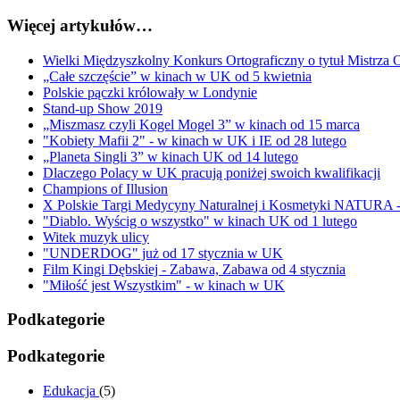
Więcej artykułów…
Wielki Międzyszkolny Konkurs Ortograficzny o tytuł Mistrza Or
„Całe szczęście” w kinach w UK od 5 kwietnia
Polskie pączki królowały w Londynie
Stand-up Show 2019
„Miszmasz czyli Kogel Mogel 3” w kinach od 15 marca
"Kobiety Mafii 2" - w kinach w UK i IE od 28 lutego
„Planeta Singli 3” w kinach UK od 14 lutego
Dlaczego Polacy w UK pracują poniżej swoich kwalifikacji
Champions of Illusion
X Polskie Targi Medycyny Naturalnej i Kosmetyki NATU
"Diablo. Wyścig o wszystko" w kinach UK od 1 lutego
Witek muzyk ulicy
"UNDERDOG" już od 17 stycznia w UK
Film Kingi Dębskiej - Zabawa, Zabawa od 4 stycznia
"Miłość jest Wszystkim" - w kinach w UK
Podkategorie
Podkategorie
Edukacja
(5)