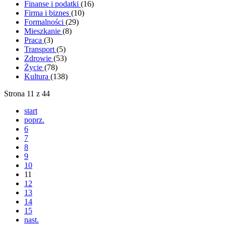
Finanse i podatki
(16)
Firma i biznes
(10)
Formalności
(29)
Mieszkanie
(8)
Praca
(3)
Transport
(5)
Zdrowie
(53)
Życie
(78)
Kultura
(138)
Strona 11 z 44
start
poprz.
6
7
8
9
10
11
12
13
14
15
nast.