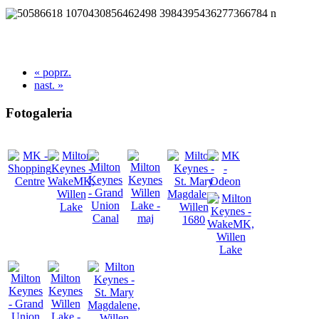
« poprz.
nast. »
Fotogaleria