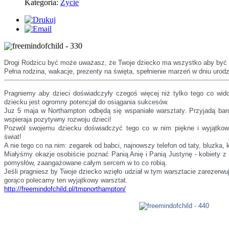
Kategoria:
Życie
Drogi Rodzicu być może uważasz, że Twoje dziecko ma wszystko aby być 
Pełna rodzina, wakacje, prezenty na święta, spełnienie marzeń w dniu urodz
Pragniemy aby dzieci doświadczyły czegoś więcej niż tylko tego co w
dziecku jest ogromny potencjał do osiągania sukcesów.
Juz 5 maja w Northampton odbędą się wspaniałe warsztaty. Przyjadą bard
wspieraja pozytywny rozwoju dzieci!
Pozwól swojemu dziecku doświadczyć tego co w nim piękne i wyjątkowe:
świat!
A nie tego co na nim: zegarek od babci, najnowszy telefon od taty, bluzka, k
Miałyśmy okazje osobiście poznać Panią Anię i Panią Justynę - kobiety z
pomysłów, zaangażowane całym sercem w to co robią.
Jeśli pragniesz by Twoje dziecko wzięło udział w tym warsztacie zarezerwuj
gorąco polecamy ten wyjątkowy warsztat.
http://freemindofchild.pl/tmpnorthampton/