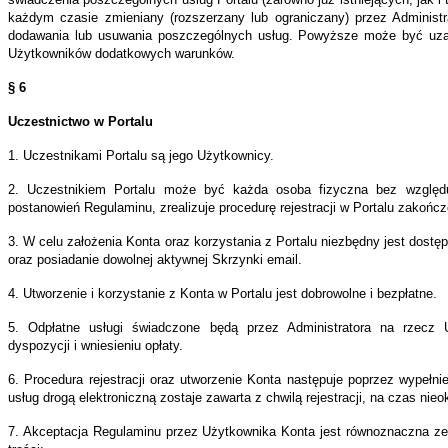
każdym czasie zmieniany (rozszerzany lub ograniczany) przez Administr
isie,
dodawania lub usuwania poszczególnych usług. Powyższe może być uza
zez
Użytkowników dodatkowych warunków.
kanie
§ 6
nu
Uczestnictwo w Portalu
a
1. Uczestnikami Portalu są jego Użytkownicy.
alającego
ogować
2. Uczestnikiem Portalu może być każda osoba fizyczna bez względ
postanowień Regulaminu, zrealizuje procedurę rejestracji w Portalu zakoń
3. W celu założenia Konta oraz korzystania z Portalu niezbędny jest dostęp
o;
oraz posiadanie dowolnej aktywnej Skrzynki email.
ba-
4. Utworzenie i korzystanie z Konta w Portalu jest dobrowolne i bezpłatne.
ba
5. Odpłatne usługi świadczone będą przez Administratora na rzecz 
czna
dyspozycji i wniesieniu opłaty.
na,
6. Procedura rejestracji oraz utworzenie Konta następuje poprzez wypełn
usług drogą elektroniczną zostaje zawarta z chwilą rejestracji, na czas nieo
e
7. Akceptacja Regulaminu przez Użytkownika Konta jest równoznaczna z
ostka