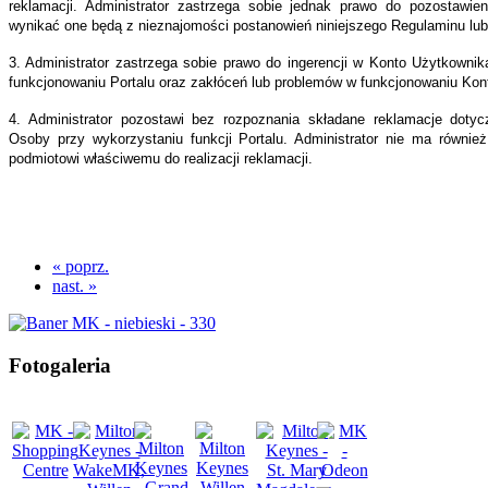
reklamacji. Administrator zastrzega sobie jednak prawo do pozostawieni
dzielny
wynikać one będą z nieznajomości postanowień niniejszego Regulaminu lub
owolny;
3. Administrator zastrzega sobie prawo do ingerencji w Konto Użytkownik
funkcjonowaniu Portalu oraz zakłóceń lub problemów w funkcjonowaniu Kon
rednictwem
4. Administrator pozostawi bez rozpoznania składane reklamacje doty
ego
Osoby przy wykorzystaniu funkcji Portalu. Administrator nie ma równie
podmiotowi właściwemu do realizacji reklamacji.
sca
kownicy
« poprz.
nast. »
tórych
ypadkach
by
Fotogaleria
ystające
rnetu,