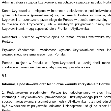
zednim
Administratora za zgodą Użytkownika, na potrzeby świadczenia usług Porta
żeniu
Konto Użytkownika - miejsce w Internecie zlokalizowane pod indywidua
dy
gdzie publikowane (prezentowane) są na łamach Portale informacje, d
Użytkownika, przekazane przez niego do Portalu w sposób samodzielny i 
ptacji
to miejsca inni Użytkownicy lub w niektórych przypadkach osoby kor
Użytkownikami, mogą zapoznać się z Profilem Użytkownika;
stkich
Komentarz - pisemne wyrażenie opinii na temat Profilu Użytkownika wy
anowień.
Portalu;
Prywatna Wiadomość - wiadomość wysłana Użytkownikowi przez inn
wewnętrznego systemu wiadomości Portalu;
Pomoc - miejsce w Portalu, w którym Użytkownik w każdej chwili może 
zrealizować określone działania, aby osiągnąć pożądane cele.
§ 3
nicje
Informacje podstawowe oraz techniczne warunki korzystania z Portalu
1. Podstawowym przedmiotem Portalu jest udostępnianie w sieci Inte
informacji o Użytkownikach, prowadzonego i utrzymywanego przez Admin
sposób nawiązywania znajomości pomiędzy Użytkownikami. Za pośrednic
ulamin
być świadczone w przyszłości odpłatne i nieodpłatne usługi na rzecz 
Portalu.