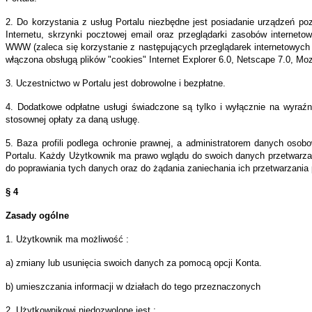
ejszy
ument
2. Do korzystania z usług Portalu niezbędne jest posiadanie urządzeń p
Internetu, skrzynki pocztowej email oraz przeglądarki zasobów internetow
z
WWW (zaleca się korzystanie z następujących przeglądarek internetowych
włączona obsługą plików "cookies" Internet Explorer 6.0, Netscape 7.0, Mozi
lkimi
cznikami
3. Uczestnictwo w Portalu jest dobrowolne i bezpłatne.
4. Dodatkowe odpłatne usługi świadczone są tylko i wyłącznie na wyraźn
tkami
stosownej opłaty za daną usługę.
o,
5. Baza profili podlega ochronie prawnej, a administratorem danych osob
Portalu. Każdy Użytkownik ma prawo wglądu do swoich danych przetwarz
e
do poprawiania tych danych oraz do żądania zaniechania ich przetwarzania
źnie
§ 4
Zasady ogólne
o
łują;
1. Użytkownik ma możliwość :
is
a) zmiany lub usunięcia swoich danych za pomocą opcji Konta.
b) umieszczania informacji w działach do tego przeznaczonych
rzyski
is
2. Użytkownikowi niedozwolone jest :