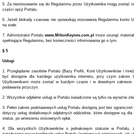
5. Za niestosowanie się do Regulaminu przez Użytkownika mogą zostać 
z
części opcji Portalu.
kowników;
6. Jeżeli blokady czasowe nie spowodują stosowania Regulaminu konto 
na stałe.
nistrator
7. Administrator Portalu
www.MiltonKeynes.com.pl
może usunąć materiał
iot
spełniające Regulaminu, bez konieczności informowania go o tym.
ądzający
§ 5
wadzący
Usługi
is
1. Przeglądanie zasobów Portalu (Bazy Profili, Kont Użytkowników i inne
miltonkeynes.com.pl
być dostępne dla każdego użytkownika internetu, przy czym zakres 
Użytkownikami może zostać w każdym czasie i w dowolnym zakresie og
kownik
podawania przyczyn.
ba
2. Wszystkie odpłatne usługi w Portalu świadczone są tylko na wyraźne zl
czna,
3. Pełen zakres podstawowych usług Portalu dostępny jest bez ograniczeń 
a
dotyczy usług dodatkowych odpłatnych oddzielnie, które dostępne są dl
ecznie
status, po wniesieniu stosownych opłat.
ży
4. Dla wszystkich Użytkowników o jednakowym statusie w Portalu, 
to
świadczenia poszczególnych usług Portalu (zarówno już istniejących, jak 