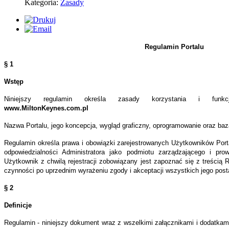
ulamin
Kategoria:
Zasady
śla
wa
iązki
Regulamin Portalu
jestrowanych
§ 1
tkowników
isu,
Wstęp
Niniejszy regulamin określa zasady korzystania i funkcjo
e
www.MiltonKeynes.com.pl
a,
iązki
Nazwa Portalu, jego koncepcja, wygląd graficzny, oprogramowanie oraz baz
Regulamin określa prawa i obowiązki zarejestrowanych Użytkowników Porta
es
odpowiedzialności Administratora jako podmiotu zarządzającego i pro
wiedzialności
Użytkownik z chwilą rejestracji zobowiązany jest zapoznać się z treści
nistratora
czynności po uprzednim wyrażeniu zgody i akceptacji wszystkich jego pos
§ 2
iotu
ądzającego
Definicje
Regulamin - niniejszy dokument wraz z wszelkimi załącznikami i dodatkami
wadzącego