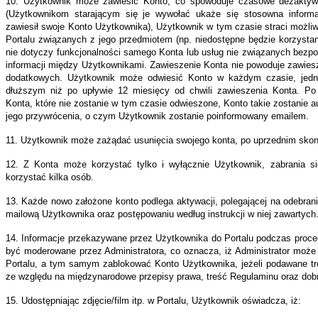
10. Użytkownik może zawiesić Konto, co spowoduje czasowe dezaktyw
isie,
(Użytkownikom starającym się je wywołać ukaże się stosowna informa
zawiesił swoje Konto Użytkownika), Użytkownik w tym czasie straci możliw
ała
Portalu związanych z jego przedmiotem (np. niedostępne będzie korzysta
z
nie dotyczy funkcjonalności samego Konta lub usług nie związanych bezp
o
informacji między Użytkownikami. Zawieszenie Konta nie powoduje zawies
dodatkowych. Użytkownik może odwiesić Konto w każdym czasie, jedna
brana
dłuższym niż po upływie 12 miesięcy od chwili zawieszenia Konta. Po
Konta, które nie zostanie w tym czasie odwieszone, Konto takie zostanie 
ie
jego przywrócenia, o czym Użytkownik zostanie poinformowany emailem.
tracji
11. Użytkownik może zażądać usunięcia swojego konta, po uprzednim skonta
a;
12. Z Konta może korzystać tylko i wyłącznie Użytkownik, zabrania si
to
korzystać kilka osób.
13. Każde nowo założone konto podlega aktywacji, polegającej na odebran
mailową Użytkownika oraz postępowaniu według instrukcji w niej zawartych
tępne
14. Informacje przekazywane przez Użytkownika do Portalu podczas procedur
być moderowane przez Administratora, co oznacza, iż Administrator może
gowaniu
Portalu, a tym samym zablokować Konto Użytkownika, jeżeli podawane tre
ze względu na międzynarodowe przepisy prawa, treść Regulaminu oraz dobr
aniu
15. Udostępniając zdjęcie/film itp. w Portalu, Użytkownik oświadcza, iż:
nu