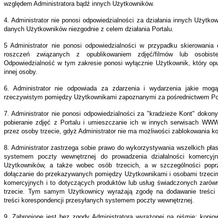
względem Administratora bądź innych Użytkowników.
stkich
tkowników
4. Administrator nie ponosi odpowiedzialności za działania innych Użytko
danych Użytkowników niezgodnie z celem działania Portalu.
isu,
5 Administrator nie ponosi odpowiedzialności w przypadku skierowania
e
roszczeń związanych z opublikowaniem zdjęć/filmów lub osobist
Odpowiedzialność w tym zakresie ponosi wyłącznie Użytkownik, który opu
innej osoby.
madzone
6. Administrator nie odpowiada za zdarzenia i wydarzenia jakie mog
twarzane
rzeczywistym pomiędzy Użytkownikami zapoznanymi za pośrednictwem Porta
7. Administrator nie ponosi odpowiedzialności za "kradzieże Kont" dokon
rządkowany
pobieranie zdjęć z Portalu i umieszczanie ich w innych serwisach WW
sób
przez osoby trzecie, gdyż Administrator nie ma możliwości zablokowania kop
8. Administrator zastrzega sobie prawo do wykorzystywania wszelkich pła
emie
systemem poczty wewnętrznej do prowadzenia działalności komercyjne
rmatycznym
Użytkowników, a także wobec osób trzecich, a w szczególności popr
z
dołączanie do przekazywanych pomiędzy Użytkownikami i osobami trzecimi
nistratora
komercyjnych i to dotyczących produktów lub usług świadczonych zarówno
trzecie. Tym samym Użytkownicy wyrażają zgodę na dodawanie treści 
treści korespondencji przesyłanych systemem poczty wewnętrznej.
dą
kownika,
9. Zabronione jest bez zgody Administratora wyrażonej na piśmie: kopiowa