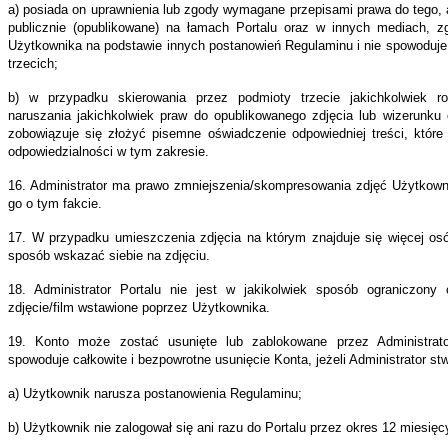
a) posiada on uprawnienia lub zgody wymagane przepisami prawa do tego, 
publicznie (opublikowane) na łamach Portalu oraz w innych mediach, z
a)
Użytkownika na podstawie innych postanowień Regulaminu i nie spowoduje 
sce
trzecich;
b) w przypadku skierowania przez podmioty trzecie jakichkolwiek ro
isie,
naruszania jakichkolwiek praw do opublikowanego zdjęcia lub wizerunku 
zobowiązuje się złożyć pisemne oświadczenie odpowiedniej treści, które u
ym
odpowiedzialności w tym zakresie.
dy
16. Administrator ma prawo zmniejszenia/skompresowania zdjęć Użytkown
jestrowany
go o tym fakcie.
kownik
miltonkeynes.com.pl
17. W przypadku umieszczenia zdjęcia na którym znajduje się więcej os
e
sposób wskazać siebie na zdjęciu.
owadzić
18. Administrator Portalu nie jest w jakikolwiek sposób ograniczon
zdjęcie/film wstawione poprzez Użytkownika.
yfikować
19. Konto może zostać usunięte lub zablokowane przez Administrato
spowoduje całkowite i bezpowrotne usunięcie Konta, jeżeli Administrator stwi
e
,
a) Użytkownik narusza postanowienia Regulaminu;
y,
b) Użytkownik nie zalogował się ani razu do Portalu przez okres 12 miesięc
cia