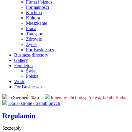
ystania
Firma i biznes
Formalności
Kuchnia
cjonowania
Kultura
isu
Mieszkanie
rnetowego
Praca
miltonkeynes.com.pl
Transport
Zdrowie
wa
Życie
For Businesses
isu,
Business directory
Gallery
epcja,
Feuilleton
ląd
Świat
iczny,
Polska
Work
ogramowanie
For Businesses
a
6 Sierpień 2026
Imieniny obchodzą:
Sława, Jakub, Stefan
ych
Dodaj stronę do ulubionych
egają
Regulamin
onie
nej.
Szczegóły