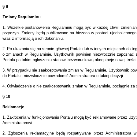
zentowane)
§ 9
Zmiany Regulaminu
ach
1. Wszelkie postanowienia Regulaminu mogą być w każdej chwili zmienian
isu
przyczyn. Zmiany będą publikowane na bieżąco w postaci ujednoliconego
wraz z informacją o ich dokonaniu.
rmacje,
e
2. Po ukazaniu się na stronie głównej Portalu lub w innych miejscach do te
o zmianach w Regulaminie, Użytkownik powinien niezwłocznie zapoznać 
Portalu po takim ogłoszeniu stanowi bezwarunkową akceptację nowej treśc
enty
3. W przypadku nie zaakceptowania zmian w Regulaminie, Użytkownik pow
ujące
do Portalu i niezwłocznie powiadomić Administratora o takiej decyzji.
bę
4. Oświadczenie o nie zaakceptowaniu zmian w Regulaminie, pociągnie za
kownika,
ekazane
§ 10
z
o
Reklamacje
1. Zakłócenia w funkcjonowaniu Portalu mogą być reklamowane przez Użyt
isu
Administratorowi.
2. Zgłoszenia reklamacyjne będą rozpatrywane przez Administratora w
sób