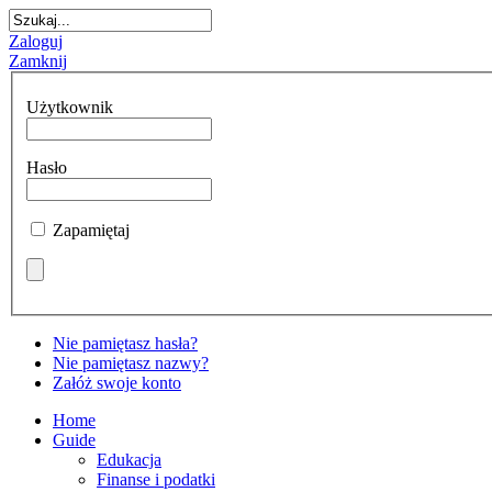
Zaloguj
Zamknij
oftInternetExplorer4
Użytkownik
ulamin
alu
Hasło
Zapamiętaj
ęp
Nie pamiętasz hasła?
Nie pamiętasz nazwy?
Załóż swoje konto
ejszy
lamin
Home
Guide
śla
Edukacja
ady
Finanse i podatki