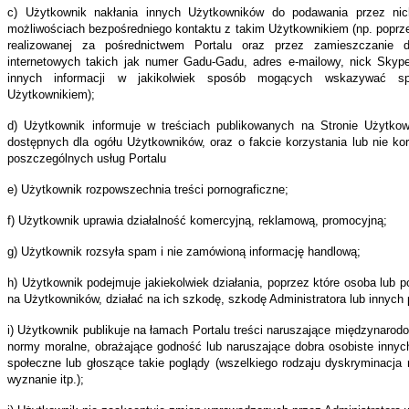
c) Użytkownik nakłania innych Użytkowników do podawania przez nich
możliwościach bezpośredniego kontaktu z takim Użytkownikiem (np. poprz
enty
realizowanej za pośrednictwem Portalu oraz przez zamieszczanie 
internetowych takich jak numer Gadu-Gadu, adres e-mailowy, nick Skype,
ązane
innych informacji w jakikolwiek sposób mogących wskazywać sp
Użytkownikiem);
jestrowaniem
d) Użytkownik informuje w treściach publikowanych na Stronie Użytkow
dostępnych dla ogółu Użytkowników, oraz o fakcie korzystania lub nie k
isie;
poszczególnych usług Portalu
l
e) Użytkownik rozpowszechnia treści pornograficzne;
sce
f) Użytkownik uprawia działalność komercyjną, reklamową, promocyjną;
g) Użytkownik rozsyła spam i nie zamówioną informację handlową;
rnecie,
e
h) Użytkownik podejmuje jakiekolwiek działania, poprzez które osoba lub po
likowany
na Użytkowników, działać na ich szkodę, szkodę Administratora lub innych 
i) Użytkownik publikuje na łamach Portalu treści naruszające międzynarod
r
normy moralne, obrażające godność lub naruszające dobra osobiste innyc
rmacji
społeczne lub głoszące takie poglądy (wszelkiego rodzaju dyskryminacja 
erających
wyznanie itp.);
cie,