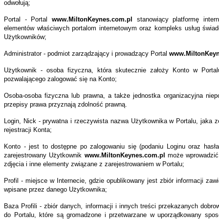
odwołują;
is.
dy
Portal - Portal
www.MiltonKeynes.com.pl
stanowiący platformę inter
elementów właściwych portalom internetowym oraz kompleks usług świad
ncjalny
Użytkowników;
kownik
Administrator - podmiot zarządzający i prowadzący Portal
www.MiltonKeyn
lą
Użytkownik - osoba fizyczna, która skutecznie założy Konto w Portal
tracji
pozwalającego zalogować się na Konto;
owiązany
Osoba-osoba fizyczna lub prawna, a także jednostka organizacyjna niepo
oznać
przepisy prawa przyznają zdolność prawną.
Login, Nick - prywatna i rzeczywista nazwa Użytkownika w Portalu, jaka z
rejestracji Konta;
cią
Konto - jest to dostępne po zalogowaniu się (podaniu Loginu oraz hasł
ulaminu
zarejestrowany Użytkownik
www.MiltonKeynes.com.pl
może wprowadzić j
zdjęcia i inne elementy związane z zarejestrowaniem w Portalu;
e
ejmować
Profil - miejsce w Internecie, gdzie opublikowany jest zbiór informacji zaw
wpisane przez danego Użytkownika;
ze
ności
Baza Profili - zbiór danych, informacji i innych treści przekazanych dob
do Portalu, które są gromadzone i przetwarzane w uporządkowany spo