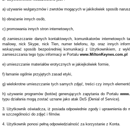
rnetowy
a) używanie wulgaryzmów i zwrotów mogących w jakikolwiek sposób narus
miltonkeynes.com.pl
owiący
b) obrażanie innych osób,
formę
c) promowania innych stron internetowych,
rnetową,
d) zamieszczanie danych kontaktowych, komunikatorów internetowych ta
ą
mailowy, nick Skype, nick Tlen, numer telefonu, itp. oraz innych info
da
wskazywać sposób bezpośredniej komunikacji z Użytkownikiem, z wyk
zamieszczania tego typu informacji w Portalu
www.MiltonKeynes.com.pl
egu
e) umieszczanie materiałów erotycznych w jakiejkolwiek formie,
mentów
f) łamanie ogólnie przyjętych zasad etyki,
ciwych
wisom
g) wielokrotne umieszczanie tych samych zdjęć, treści czy innych element
rnetowym
h) używanie programów (botów) generujących zapytania do Portalu
www.
typu działania mogą zostać uznane jako atak DoS (Denial of Service).
pleks
g
3. Użytkownik oświadcza, iż posiada odpowiednie zgody i uprawnienia do 
adczonych
w szczególności do zdjęć i filmów.
ą
4. Użytkownik ponosi pełną odpowiedzialność za korzystanie z Konta.
troniczną