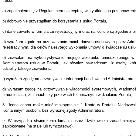
treści:
nizacyjna
a) zapoznałem się z Regulaminem i akceptuję wszystkie jego postanowieni
osiadająca
bowości
b) dobrowolnie przystąpiłem do korzystania z usług Portalu,
nej,
c) dane zawarte w formularzu rejestracyjnym oraz na Koncie są zgodne z p
j
pisy
d) wyrażam zgodę na przetwarzanie moich danych osobowych przez Admin
wa
rejestracyjnym, dla celów należytego wykonania umowy o świadczeniu usług
znają
e) zezwalam na wykorzystywanie mojego wizerunku umieszczonego w P
ność
Administratora usług w Portalu, jak również oświadczam, iż osoby, kt
ną.
udzieliły takiego zezwolenia;
n,
f) wyrażam zgodę na otrzymywanie informacji handlowej od Administratora o
g) wyrażam zgodę na otrzymywanie wiadomości systemowych, wiadomości 
utrudnieniach, zmianach czy przerwach technicznych w działaniu Portalu,
atna
8. Jedna osoba może mieć maksymalnie 1 Konto w Portalu. Niedozwolo
zywista
Konta innym osobom, bez wyraźnej zgody Administratora.
wa
9. W przypadku stwierdzenia łamania przez Użytkownika zasad niniejsz
kownika
zablokowane (na stałe lub tymczasowo).