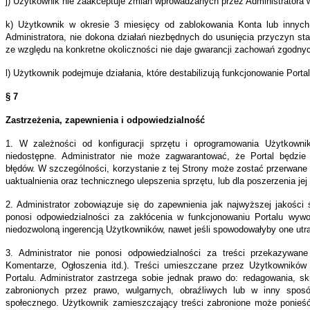
j) Użytkownik nie zaakceptuje zmian wprowadzanych przez Administratora 
k) Użytkownik w okresie 3 miesięcy od zablokowania Konta lub innych
Administratora, nie dokona działań niezbędnych do usunięcia przyczyn s
ze względu na konkretne okoliczności nie daje gwarancji zachowań zgodn
e
sane
l) Użytkownik podejmuje działania, które destabilizują funkcjonowanie Portal
z
§ 7
ego
kownika;
Zastrzeżenia, zapewnienia i odpowiedzialność
a
1. W zależności od konfiguracji sprzętu i oprogramowania Użytkown
li
niedostępne. Administrator nie może zagwarantować, że Portal będzie 
błędów. W szczególności, korzystanie z tej Strony może zostać przerwane 
uaktualnienia oraz technicznego ulepszenia sprzętu, lub dla poszerzenia jej 
r
ch,
2. Administrator zobowiązuje się do zapewnienia jak najwyższej jakości 
rmacji
ponosi odpowiedzialności za zakłócenia w funkcjonowaniu Portalu wywo
niedozwoloną ingerencją Użytkowników, nawet jeśli spowodowałyby one ut
ch
3. Administrator nie ponosi odpowiedzialności za treści przekazywan
i
Komentarze, Ogłoszenia itd.). Treści umieszczane przez Użytkowników 
ekazanych
Portalu. Administrator zastrzega sobie jednak prawo do: redagowania, sk
zabronionych przez prawo, wulgarnych, obraźliwych lub w inny spos
owolnie
społecznego. Użytkownik zamieszczający treści zabronione może ponieść
z