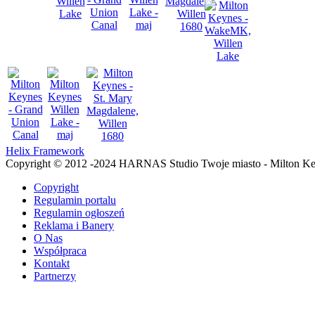
ące
kownikami,
ą
oznać
ilem
kownika;
entarz
Helix Framework
Copyright © 2012 -2024 HARNAS Studio Twoje miasto - Milton K
emne
żenie
Copyright
i
Regulamin portalu
Regulamin ogłoszeń
Reklama i Banery
t
O Nas
lu
Współpraca
kownika
Kontakt
Partnerzy
tawione
zez
go