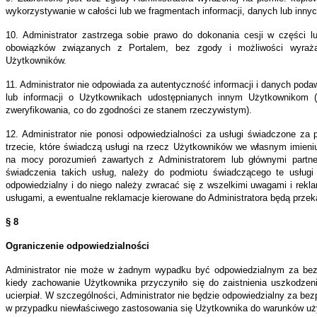
wykorzystywanie w całości lub we fragmentach informacji, danych lub innych 
zeby
10. Administrator zastrzega sobie prawo do dokonania cesji w części l
dczenia
obowiązków związanych z Portalem, bez zgody i możliwości wyrażan
g
Użytkowników.
isu;
11. Administrator nie odpowiada za autentyczność informacji i danych pod
to
lub informacji o Użytkownikach udostępnianych innym Użytkownikom (
zweryfikowania, co do zgodności ze stanem rzeczywistym).
kownika
12. Administrator nie ponosi odpowiedzialności za usługi świadczone za
sce
trzecie, które świadczą usługi na rzecz Użytkowników we własnym imieni
na mocy porozumień zawartych z Administratorem lub głównymi partnera
świadczenia takich usług, należy do podmiotu świadczącego te usługi 
rnecie
odpowiedzialny i do niego należy zwracać się z wszelkimi uwagami i rek
alizowane
usługami, a ewentualne reklamacje kierowane do Administratora będą prz
widualnym
§ 8
esem
Ograniczenie odpowiedzialności
kownika
Administrator nie może w żadnym wypadku być odpowiedzialnym za bezp
kiedy zachowanie Użytkownika przyczyniło się do zaistnienia uszkodzeni
isie,
ucierpiał. W szczególności, Administrator nie będzie odpowiedzialny za bez
e
w przypadku niewłaściwego zastosowania się Użytkownika do warunków uży
ikowane