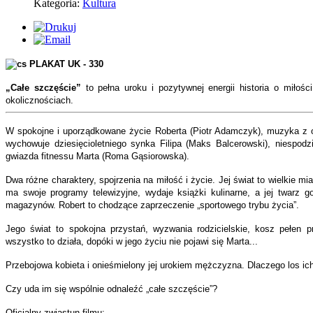
Kategoria:
Kultura
„Całe szczęście”
to pełna uroku i pozytywnej energii historia o miłości
okolicznościach.
W spokojne i uporządkowane życie Roberta (Piotr Adamczyk), muzyka z or
wychowuje dziesięcioletniego synka Filipa (Maks Balcerowski), niespodz
gwiazda fitnessu Marta (Roma Gąsiorowska).
Dwa różne charaktery, spojrzenia na miłość i życie. Jej świat to wielkie mi
ma swoje programy telewizyjne, wydaje książki kulinarne, a jej twarz g
magazynów. Robert to chodzące zaprzeczenie „sportowego trybu życia”.
Jego świat to spokojna przystań, wyzwania rodzicielskie, kosz pełen 
wszystko to działa, dopóki w jego życiu nie pojawi się Marta...
Przebojowa kobieta i onieśmielony jej urokiem mężczyzna. Dlaczego los ic
Czy uda im się wspólnie odnaleźć „całe szczęście”?
Oficjalny zwiastun filmu: