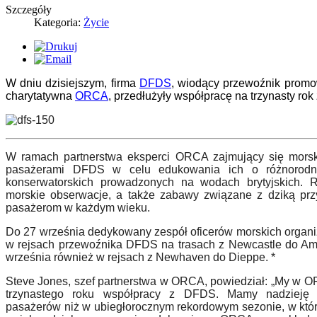
Szczegóły
Kategoria:
Życie
W dniu dzisiejszym, firma
DFDS
, wiodący przewoźnik promo
charytatywna
ORCA
, przedłużyły współpracę na trzynasty rok 
W ramach partnerstwa eksperci ORCA zajmujący się mor
pasa
żerami DFDS w celu edukowania ich o różnorodn
konserwatorskich prowadzonych na wodach brytyjskich. 
morskie obserwacje, a także zabawy związane z dziką prz
pasażerom w każdym wieku.
Do 27 września dedykowany zespół
oficer
ó
w morskich organi
w rejsach przewoźnika DFDS na trasach z Newcastle do Am
września r
ó
wnież w rejsach z Newhaven do Dieppe. *
Steve Jones, szef partnerstwa w ORCA, powiedział: „My w O
trzynastego roku współpracy z DFDS. Mamy nadzieję 
pasażer
ó
w niż w ubiegłorocznym rekordowym sezonie, w kt
ó