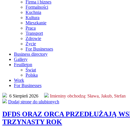
Firma i biznes
Formalności
Kuchnia
Kultura
Mieszkanie
Praca
Transport
Zdrowie
Życie
For Businesses
Business directory
Gallery
Feuilleton
Świat
Polska
Work
For Businesses
6 Sierpień 2026
Imieniny obchodzą:
Sława, Jakub, Stefan
Dodaj stronę do ulubionych
DFDS ORAZ ORCA PRZEDŁUŻAJĄ W
TRZYNASTY ROK