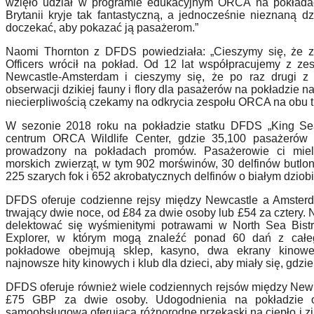
wzięło udział w programie edukacyjnym ORCA na pokład
Brytanii kryje tak fantastyczną, a jednocześnie nieznaną d
doczekać, aby pokazać ją
pasa
żerom.”
Naomi Thornton z DFDS powiedziała: „Cieszymy się, że 
Officers wr
ó
cił na pokład. Od 12 lat współpracujemy z z
Newcastle-Amsterdam i cieszymy się, że po raz drugi z
obserwacji dzikiej fauny i flory dla pasażer
ó
w na pokładzie n
niecierpliwością czekamy na odkrycia zespołu ORCA na obu tr
W sezonie 2018 roku na pokładzie statku DFDS „
King S
centrum ORCA Wildlife Center, gdzie 35,100 pasażer
ó
w 
prowadzony na pokładach prom
ó
w. Pasażerowie ci mie
morskich zwierząt, w tym 902 morświn
ó
w, 30 delfin
ó
w butlon
225 szarych fok i 652 akrobatycznych delfin
ó
w o białym dziobi
DFDS oferuje codzienne rejsy między Newcastle a Amsterda
trwający dwie noce, od £84 za dwie osoby lub £54 za cztery
delektować się wyśmienitymi potrawami w North Sea Bistr
Explorer, w kt
ó
rym mogą znaleźć ponad 60 dań z całeg
pokładowe obejmują sklep, kasyno, dwa ekrany kinowe
najnowsze hity kinowych i klub dla dzieci, aby miały się, gdzi
DFDS oferuje r
ó
wnież wiele codziennych rejs
ó
w mię
dzy New
£75 GBP za dwie osoby. Udogodnienia na pokładzie ob
samoobs
ługową oferującą różnorodne przekąski na ciepło i z