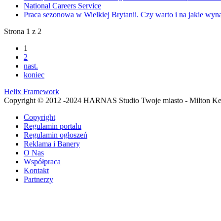
National Careers Service
Praca sezonowa w Wielkiej Brytanii. Czy warto i na jakie wyn
Strona 1 z 2
1
2
nast.
koniec
Helix Framework
Copyright © 2012 -2024 HARNAS Studio Twoje miasto - Milton K
Copyright
Regulamin portalu
Regulamin ogłoszeń
Reklama i Banery
O Nas
Współpraca
Kontakt
Partnerzy