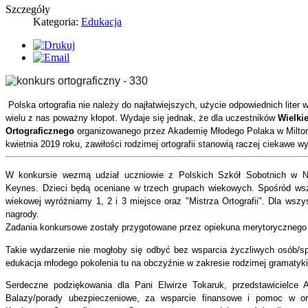
Szczegóły
Kategoria:
Edukacja
Polska ortografia nie należy do najłatwiejszych, użycie odpowiednich liter
wielu z nas poważny kłopot. Wydaje się jednak, że dla uczestników
Wielki
Ortograficznego
organizowanego przez Akademię Młodego Polaka w Milton
kwietnia 2019 roku, zawiłości rodzimej ortografii stanowią raczej ciekawe 
W konkursie wezmą udział uczniowie z Polskich Szkół Sobotnich w Nor
Keynes. Dzieci będą oceniane w trzech grupach wiekowych. Spośród wsz
wiekowej wyróżniamy 1, 2 i 3 miejsce oraz "Mistrza Ortografii". Dla wszy
nagrody.
Zadania konkursowe zostały przygotowane przez opiekuna merytorycznego
Takie wydarzenie nie mogłoby się odbyć bez wsparcia życzliwych osób/spo
edukacja młodego pokolenia tu na obczyźnie w zakresie rodzimej gramatyki,
Serdeczne podziękowania dla Pani Elwirze Tokaruk, przedstawicielce A
Balazy/porady ubezpieczeniowe, za wsparcie finansowe i pomoc w org