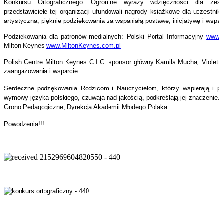
Konkursu Ortograficznego. Ogromne wyrazy wdzięczności dla ze
przedstawiciele tej organizacji ufundowali nagrody książkowe dla uczestn
artystyczna, pięknie podziękowania za wspaniałą postawę, inicjatywę i wsp
Podziękowania dla patronów medialnych: Polski Portal Informacyjny
www
Milton Keynes
www.MiltonKeynes.com.pl
Polish Centre Milton Keynes C.I.C. sponsor główny Kamila Mucha, Violet
zaangażowania i wsparcie.
Serdeczne podzękowania Rodzicom i Nauczycielom, którzy wspierają i p
wymowy języka polskiego, czuwają nad jakością, podkreślają jej znaczenie
Grono Pedagogiczne, Dyrekcja Akademii Młodego Polaka.
Powodzenia!!!