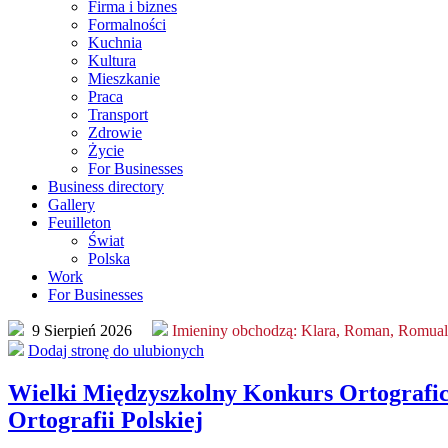
Firma i biznes
Formalności
Kuchnia
Kultura
Mieszkanie
Praca
Transport
Zdrowie
Życie
For Businesses
Business directory
Gallery
Feuilleton
Świat
Polska
Work
For Businesses
9 Sierpień 2026
Imieniny obchodzą:
Klara, Roman, Romua
Dodaj stronę do ulubionych
Wielki Międzyszkolny Konkurs Ortograficz
Ortografii Polskiej