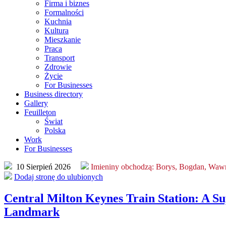
Firma i biznes
Formalności
Kuchnia
Kultura
Mieszkanie
Praca
Transport
Zdrowie
Życie
For Businesses
Business directory
Gallery
Feuilleton
Świat
Polska
Work
For Businesses
10 Sierpień 2026
Imieniny obchodzą:
Borys, Bogdan, Wawr
Dodaj stronę do ulubionych
Central Milton Keynes Train Station: A S
Landmark