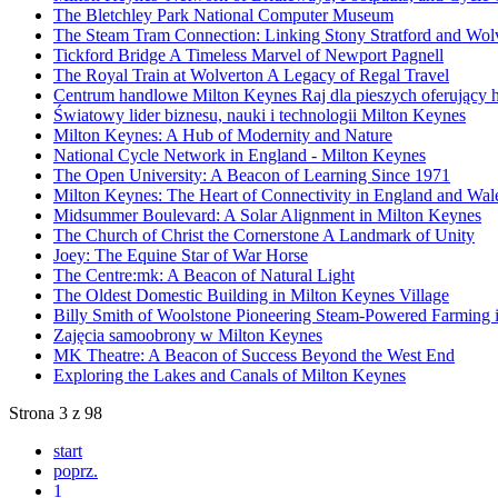
The Bletchley Park National Computer Museum
The Steam Tram Connection: Linking Stony Stratford and Wol
Tickford Bridge A Timeless Marvel of Newport Pagnell
The Royal Train at Wolverton A Legacy of Regal Travel
Centrum handlowe Milton Keynes Raj dla pieszych oferujący ha
Światowy lider biznesu, nauki i technologii Milton Keynes
Milton Keynes: A Hub of Modernity and Nature
National Cycle Network in England - Milton Keynes
The Open University: A Beacon of Learning Since 1971
Milton Keynes: The Heart of Connectivity in England and Wal
Midsummer Boulevard: A Solar Alignment in Milton Keynes
The Church of Christ the Cornerstone A Landmark of Unity
Joey: The Equine Star of War Horse
The Centre:mk: A Beacon of Natural Light
The Oldest Domestic Building in Milton Keynes Village
Billy Smith of Woolstone Pioneering Steam-Powered Farming i
Zajęcia samoobrony w Milton Keynes
MK Theatre: A Beacon of Success Beyond the West End
Exploring the Lakes and Canals of Milton Keynes
Strona 3 z 98
start
poprz.
1