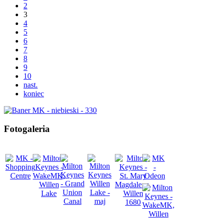
2
3
4
5
6
7
8
9
10
nast.
koniec
Fotogaleria