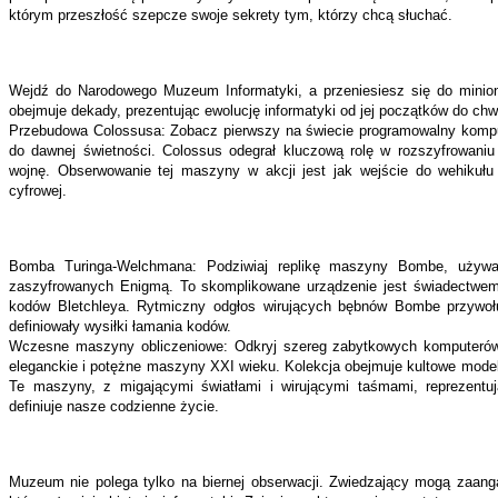
którym przeszłość szepcze swoje sekrety tym, którzy chcą słuchać.
Wejdź do Narodowego Muzeum Informatyki, a przeniesiesz się do minio
obejmuje dekady, prezentując ewolucję informatyki od jej początków do chwi
Przebudowa Colossusa: Zobacz pierwszy na świecie programowalny komput
do dawnej świetności. Colossus odegrał kluczową rolę w rozszyfrowaniu 
wojnę. Obserwowanie tej maszyny w akcji jest jak wejście do wehikułu
cyfrowej.
Bomba Turinga-Welchmana: Podziwiaj replikę maszyny Bombe, używa
zaszyfrowanych Enigmą. To skomplikowane urządzenie jest świadectwem
kodów Bletchleya. Rytmiczny odgłos wirujących bębnów Bombe przywołuje
definiowały wysiłki łamania kodów.
Wczesne maszyny obliczeniowe: Odkryj szereg zabytkowych komputerów,
eleganckie i potężne maszyny XXI wieku. Kolekcja obejmuje kultowe modele
Te maszyny, z migającymi światłami i wirującymi taśmami, reprezentują
definiuje nasze codzienne życie.
Muzeum nie polega tylko na biernej obserwacji. Zwiedzający mogą zaang