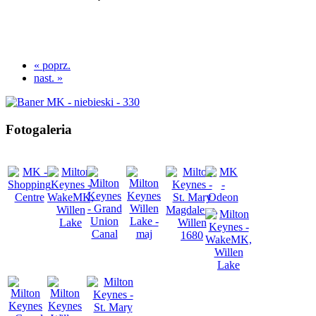
« poprz.
nast. »
Fotogaleria