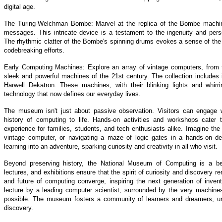
digital age.
The Turing-Welchman Bombe: Marvel at the replica of the Bombe machin
messages. This intricate device is a testament to the ingenuity and pers
The rhythmic clatter of the Bombe's spinning drums evokes a sense of the 
codebreaking efforts.
Early Computing Machines: Explore an array of vintage computers, from t
sleek and powerful machines of the 21st century. The collection includes
Harwell Dekatron. These machines, with their blinking lights and whirr
technology that now defines our everyday lives.
The museum isn't just about passive observation. Visitors can engage wit
history of computing to life. Hands-on activities and workshops cater 
experience for families, students, and tech enthusiasts alike. Imagine the t
vintage computer, or navigating a maze of logic gates in a hands-on 
learning into an adventure, sparking curiosity and creativity in all who visit.
Beyond preserving history, the National Museum of Computing is a bea
lectures, and exhibitions ensure that the spirit of curiosity and discovery re
and future of computing converge, inspiring the next generation of inven
lecture by a leading computer scientist, surrounded by the very machine
possible. The museum fosters a community of learners and dreamers, un
discovery.