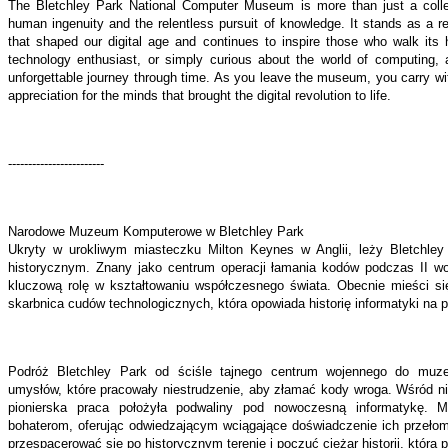
The Bletchley Park National Computer Museum is more than just a collecti
human ingenuity and the relentless pursuit of knowledge. It stands as a r
that shaped our digital age and continues to inspire those who walk its h
technology enthusiast, or simply curious about the world of computing, 
unforgettable journey through time. As you leave the museum, you carry wi
appreciation for the minds that brought the digital revolution to life.
------------------------
Narodowe Muzeum Komputerowe w Bletchley Park
Ukryty w urokliwym miasteczku Milton Keynes w Anglii, leży Bletchley
historycznym. Znany jako centrum operacji łamania kodów podczas II woj
kluczową rolę w kształtowaniu współczesnego świata. Obecnie mieści s
skarbnica cudów technologicznych, która opowiada historię informatyki na p
Podróż Bletchley Park od ściśle tajnego centrum wojennego do muze
umysłów, które pracowały niestrudzenie, aby złamać kody wroga. Wśród nic
pionierska praca położyła podwaliny pod nowoczesną informatykę.
bohaterom, oferując odwiedzającym wciągające doświadczenie ich przeł
przespacerować się po historycznym terenie i poczuć ciężar historii, która