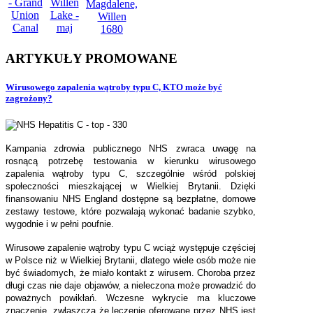
ARTYKUŁY
PROMOWANE
Wirusowego zapalenia wątroby typu C, KTO może być
zagrożony?
Kampania zdrowia publicznego NHS zwraca uwagę na
rosnącą potrzebę testowania w kierunku wirusowego
zapalenia wątroby typu C, szczególnie wśród polskiej
społeczności mieszkającej w Wielkiej Brytanii. Dzięki
finansowaniu NHS England dostępne są bezpłatne, domowe
zestawy testowe, które pozwalają wykonać badanie szybko,
wygodnie i w pełni poufnie.
Wirusowe zapalenie wątroby typu C wciąż występuje częściej
w Polsce niż w Wielkiej Brytanii, dlatego wiele osób może nie
być świadomych, że miało kontakt z wirusem. Choroba przez
długi czas nie daje objawów, a nieleczona może prowadzić do
poważnych powikłań. Wczesne wykrycie ma kluczowe
znaczenie, zwłaszcza że leczenie oferowane przez NHS jest