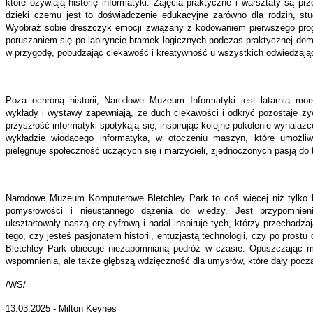
które ożywiają historię informatyki. Zajęcia praktyczne i warsztaty są 
dzięki czemu jest to doświadczenie edukacyjne zarówno dla rodzin, stud
Wyobraź sobie dreszczyk emocji związany z kodowaniem pierwszego pr
poruszaniem się po labiryncie bramek logicznych podczas praktycznej de
w przygodę, pobudzając ciekawość i kreatywność u wszystkich odwiedzają
Poza ochroną historii, Narodowe Muzeum Informatyki jest latarnią mor
wykłady i wystawy zapewniają, że duch ciekawości i odkryć pozostaje ży
przyszłość informatyki spotykają się, inspirując kolejne pokolenie wynalazc
wykładzie wiodącego informatyka, w otoczeniu maszyn, które umożli
pielęgnuje społeczność uczących się i marzycieli, zjednoczonych pasją do t
Narodowe Muzeum Komputerowe Bletchley Park to coś więcej niż tylko kol
pomysłowości i nieustannego dążenia do wiedzy. Jest przypomnieni
ukształtowały naszą erę cyfrową i nadal inspiruje tych, którzy przechadzaj
tego, czy jesteś pasjonatem historii, entuzjastą technologii, czy po prostu 
Bletchley Park obiecuje niezapomnianą podróż w czasie. Opuszczając m
wspomnienia, ale także głębszą wdzięczność dla umysłów, które dały począt
/WS/
13.03.2025 - Milton Keynes