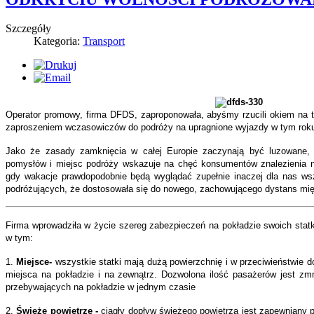
Szczegóły
Kategoria:
Transport
Operator promowy, firma DFDS, zaproponowała, abyśmy rzucili okiem na t
zaproszeniem wczasowiczów do podróży na upragnione wyjazdy w tym rok
Jako że zasady zamknięcia w całej Europie zaczynają być luzowane, 
pomysłów i miejsc podróży wskazuje na chęć konsumentów znalezienia
gdy wakacje prawdopodobnie będą wyglądać zupełnie inaczej dla nas ws
podróżujących, że dostosowała się do nowego, zachowującego dystans mię
Firma wprowadziła w życie szereg zabezpieczeń na pokładzie swoich stat
w tym:
1.
Miejsce-
wszystkie statki mają dużą powierzchnię i w przeciwieństwie d
miejsca na pokładzie i na zewnątrz. Dozwolona ilość pasażerów jest zmn
przebywających na pokładzie w jednym czasie
2.
Świeże powietrze -
ciągły dopływ świeżego powietrza jest zapewniany 