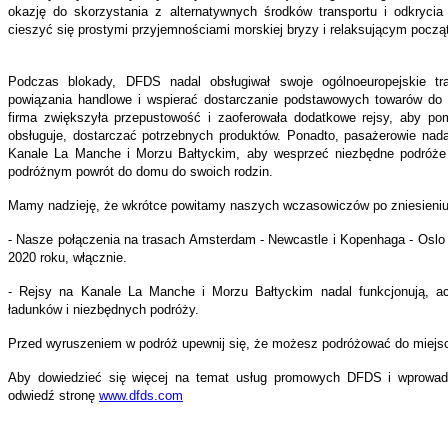
okazję do skorzystania z alternatywnych środków transportu i odkryc
cieszyć się prostymi przyjemnościami morskiej bryzy i relaksującym począ
Podczas blokady, DFDS nadal obsługiwał swoje ogólnoeuropejskie tr
powiązania handlowe i wspierać dostarczanie podstawowych towarów do s
firma zwiększyła przepustowość i zaoferowała dodatkowe rejsy, aby po
obsługuje, dostarczać potrzebnych produktów. Ponadto, pasażerowie nadal
Kanale La Manche i Morzu Bałtyckim, aby wesprzeć niezbędne podróże
podróżnym powrót do domu do swoich rodzin.
Mamy nadzieję, że wkrótce powitamy naszych wczasowiczów po zniesieniu
- Nasze połączenia na trasach Amsterdam - Newcastle i Kopenhaga - Oslo
2020 roku, włącznie.
- Rejsy na Kanale La Manche i Morzu Bałtyckim nadal funkcjonują, a
ładunków i niezbędnych podróży.
Przed wyruszeniem w podróż upewnij się, że możesz podróżować do miejs
Aby dowiedzieć się więcej na temat usług promowych DFDS i wprowad
odwiedź stronę
www.dfds.com