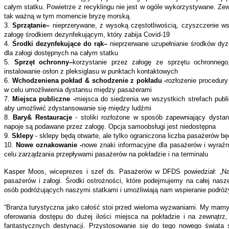
całym statku. Powietrze z recyklingu nie jest w ogóle wykorzystywane. Ze
tak ważną w tym momencie bryzę morską.
3.
Sprzątanie–
nieprzerywane, z wysoką częstotliwością, czyszczenie w
załogę środkiem dezynfekującym, który zabija Covid-19
4.
Środki dezynfekujące do rąk–
nieprzerwane uzupełnianie środków dyz
dla załogi dostępnych na całym statku
5.
Sprzęt ochronny–
korzystanie przez załogę ze sprzętu ochronnego
instalowanie osłon z pleksiglasu w punktach kontaktowych
6.
Wchodzeniena pokład & schodzenie z pokładu -
rozłożenie procedury
w celu umożliwienia dystansu między pasażerami
7.
Miejsca publiczne -
miejsca do siedzenia we wszystkich strefach publ
aby umożliwić zdystansowanie się między ludźmi
8.
Bary& Restauracje
- stoliki rozłożone w sposób zapewniający dysta
napoje są podawane przez załogę. Opcja samoobsługi jest niedostępna
9.
Sklepy
- sklepy będą otwarte, ale tylko ograniczona liczba pasażerów b
10.
Nowe oznakowanie -
nowe znaki informacyjne dla pasażerów i wyraź
celu zarządzania przepływami pasażerów na pokładzie i na terminalu
Kasper Moos, wiceprezes i szef ds. Pasażerów w DFDS powiedział: „Na
pasażerów i załogi. Środki ostrożności, które podejmujemy na całej nasze
osób podróżujących naszymi statkami i umożliwiają nam wspieranie podró
“Branża turystyczna jako całość stoi przed wieloma wyzwaniami. My mamy
oferowania dostępu do dużej ilości miejsca na pokładzie i na zewnątrz,
fantastycznych destynacji. Przystosowanie się do tego nowego świata