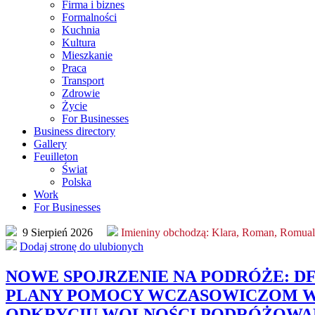
Firma i biznes
Formalności
Kuchnia
Kultura
Mieszkanie
Praca
Transport
Zdrowie
Życie
For Businesses
Business directory
Gallery
Feuilleton
Świat
Polska
Work
For Businesses
9 Sierpień 2026
Imieniny obchodzą:
Klara, Roman, Romua
Dodaj stronę do ulubionych
NOWE SPOJRZENIE NA PODRÓŻE: D
PLANY POMOCY WCZASOWICZOM 
ODKRYCIU WOLNOŚCI PODRÓŻOWA