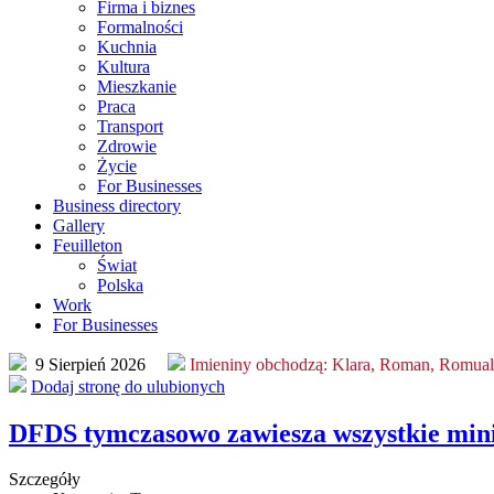
Firma i biznes
Formalności
Kuchnia
Kultura
Mieszkanie
Praca
Transport
Zdrowie
Życie
For Businesses
Business directory
Gallery
Feuilleton
Świat
Polska
Work
For Businesses
9 Sierpień 2026
Imieniny obchodzą:
Klara, Roman, Romua
Dodaj stronę do ulubionych
DFDS tymczasowo zawiesza wszystkie mini
Szczegóły