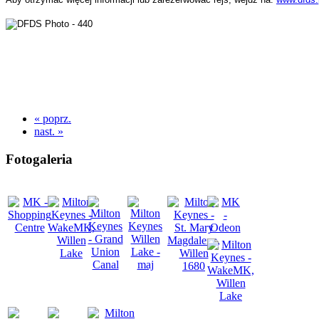
« poprz.
nast. »
Fotogaleria