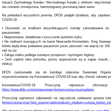
trasach Zachodniego Kanału i Wschodniego Kanału z efektem natychmiast
nie zostanie zmniejszona, harmonogramy pozostaną takie same.
Na pokładach wszystkich promów, DFDS podjęło działania, aby zapobiec r
COVID-19:
• Dozowniki ze środkami dezynfekującymi zostały zainstalowane na 
pasażerowie.
• Nieprzerwane, dodatkowe czyszczenie punktów styku.
• Na statkach kursujących na trasie Newcastle-Amsterdam, King Seaways
bufetu będą teraz podawane pasażerom przez personel i nie więcej niż 100
sali na raz.
• Załoga statku podlega surowym przepisom i wymogom higieny.
• Jeśli zajdzie taka potrzeba, promy wyposażone są w zapas masek, ab
infekcji.
DFDS zastosowało się do każdego zalecenia Światowej Organiza
rozprzestrzenianie się Koronawirusa/ COVID-19 oraz aby chronić zdrowie p
Koronawirus/COVID-19: Przeczytaj najnowsze informac
https://www.dfds.com/en/passenger-ferries/corona-virus/updates
Przeczytaj najnowsze odpowiedzi na najczęściej zadawane pytania tut
ferries/corona-virus?utm_source=optimise&utm_medium=corona_button_in
Aby otrzymać więcej informacji lub zarezerwować rejs, wejdź na:
www.dfds.