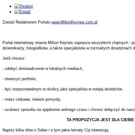
ulamin
czenia
śla
mowych.
wa
Zostań Redaktorem Portalu
www.MiltonKeynes.com.pl
iązki
cyjna
jestrowanych
tkowników
Portal internetowy miasta Milton Keynes zaprasza wszystkich chętnych - p
ąc
isu,
dziennikarzy, fotografików, a także specjalistów w rozmaitych dziedzinach 
Jeśli chcesz:
e
a,
adku
- zdobyć doświadczenie w lokalnych mediach,
sania
iązki
y
- stworzyć portfolio,
es
mum
- być rozpoznawalnym w okolicy jako specjalista w swojej dziedzinie,
wiedzialności
- masz ciekawe, świeże pomysły,
cy.
nistratora
- szukasz sposobu na spędzenie wolnego czasu i chcesz dołączyć do naszej
iotu
ądzającego
TA PROPOZYCJA JEST DLA CIEBIE !
hkolwiek
Napisz kilka słów o Sobie i o tym jakie tematy Cię interesują.
wadzącego