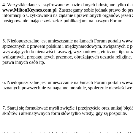
ejszy
4. Wszystkie dane są szyfrowane w bazie danych i dostępne tylko dla
ument
ne
www.MiltonKeynes.com.pl
. Zastrzegamy sobie jednak prawo do p
ry
z
informacji o Użytkowniku na żądanie uprawnionych organów, jeżeli 
postępowanie mające związek z publikacjami na naszym Forum.
arach
lkimi
20
cznikami
,
5. Niedopuszczalne jest umieszczanie na łamach Forum portalu
www.
0
sprzecznych z prawem polskim i międzynarodowym, związanych z p
i)
tkami
wzywających do nienawiści rasowej, wyznaniowej, etnicznej itp. oraz
wulgarnych, propagujących przemoc, obrażających uczucia religijne,
o,
prawa innych osób itp.
ść
e
mę
źnie
6. Niedopuszczalne jest umieszczanie na łamach Forum portalu
www.
uznanych powszechnie za naganne moralnie, społecznie niewłaściwe i
o
łują;
7. Staraj się formułować myśli zwięźle i przejrzyście oraz unikaj bł
is
skrótów i alternatywnych form słów tylko wtedy, gdy są pospolite.
rzyski
is