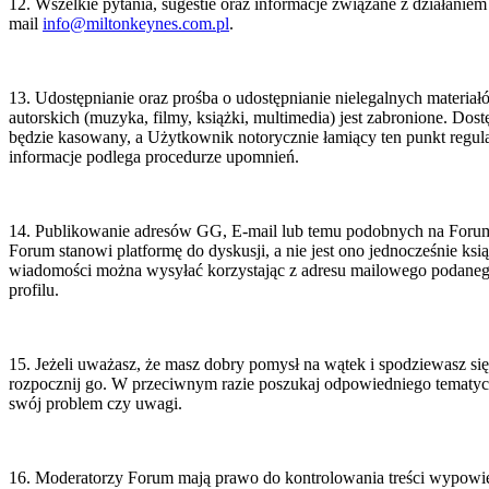
12. Wszelkie pytania, sugestie oraz informacje związane z działaniem 
mail
info@miltonkeynes.com.pl
.
z
czna
kowników;
eżnie
nistrator
13. Udostępnianie oraz prośba o udostępnianie nielegalnych materia
autorskich (muzyka, filmy, książki, multimedia) jest zabronione. Dost
tości
będzie kasowany, a Użytkownik notorycznie łamiący ten punkt regul
iot
informacje podlega procedurze upomnień.
ądzający
e
wadzący
14. Publikowanie adresów GG, E-mail lub temu podobnych na Forum 
is
Forum stanowi platformę do dyskusji, a nie jest ono jednocześnie ks
miltonkeynes.com.pl
wiadomości można wysyłać korzystając z adresu mailowego podane
czna
profilu.
kownik
e
ej
ba
15. Jeżeli uważasz, że masz dobry pomysł na wątek i spodziewasz się,
czna,
rozpocznij go. W przeciwnym razie poszukaj odpowiedniego tematyczn
dce
a
swój problem czy uwagi.
g
ecznie
ży
to
16. Moderatorzy Forum mają prawo do kontrolowania treści wypowie