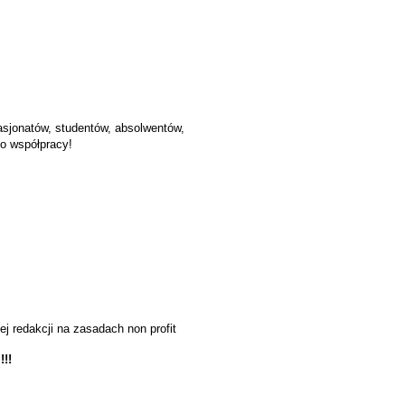
asjonatów, studentów, absolwentów,
do współpracy!
 redakcji na zasadach non profit
!!