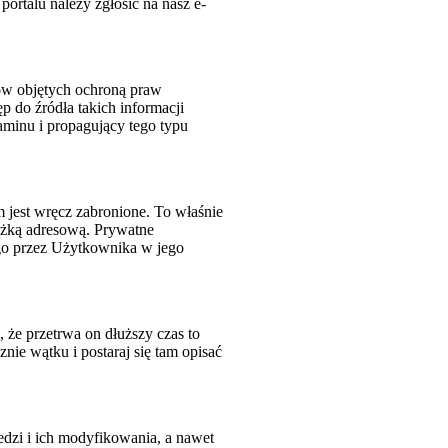
portalu należy zgłosić na nasz e-
łów objętych ochroną praw
ęp do źródła takich informacji
aminu i propagujący tego typu
jest wręcz zabronione. To właśnie
iążką adresową. Prywatne
go przez Użytkownika w jego
 że przetrwa on dłuższy czas to
ie wątku i postaraj się tam opisać
dzi i ich modyfikowania, a nawet