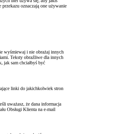
użych liter używa się, aby jakiś
ie przekazu oznaczają one używanie
e wyśmiewaj i nie obrażaj innych
ami. Teksty obraźliwe dla innych
 jak sam chciałbyś być
jące linki do jakichkolwiek stron
śli uważasz, że dana informacja
ału Obsługi Klienta na e-mail