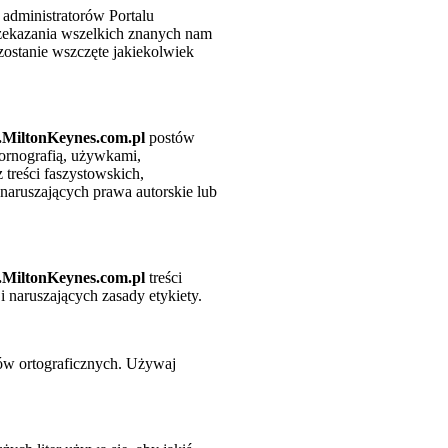
 administratorów Portalu
rzekazania wszelkich znanych nam
zostanie wszczęte jakiekolwiek
MiltonKeynes.com.pl
postów
ornografią, używkami,
 treści faszystowskich,
 naruszających prawa autorskie lub
MiltonKeynes.com.pl
treści
 naruszających zasady etykiety.
ędów ortograficznych. Używaj