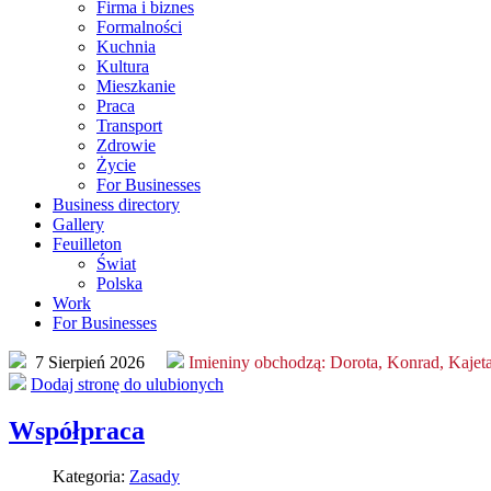
ystania
nie
Firma i biznes
,
Formalności
Kuchnia
cjonowania
ązuje
Kultura
isu
ść
Mieszkanie
rnetowego
Praca
miltonkeynes.com.pl
Transport
Zdrowie
wa
nienie
Życie
larza
For Businesses
isu,
Business directory
anie
Gallery
epcja,
Feuilleton
ląd
wą,
Świat
iczny,
Polska
ie
Work
ogramowanie
sanego
For Businesses
larza
a
ienia
7 Sierpień 2026
Imieniny obchodzą:
Dorota, Konrad, Kajet
ych
Dodaj stronę do ulubionych
znaczne
egają
Współpraca
onie
acją
nej.
nowień
Kategoria:
Zasady
aminu