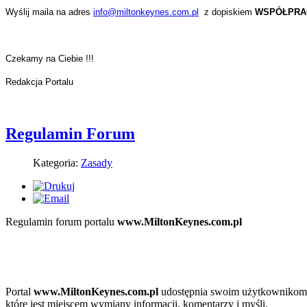
iwości
is.
Wyślij maila na adres
info@miltonkeynes.com.pl
z dopiskiem
WSPÓŁPRA
camy
dy
ncjalny
ktu
wego:
kownik
Czekamy na Ciebie !!!
amy
Redakcja Portalu
lą
tracji
cji
owiązany
miltonkeynes.com.pl
Regulamin Forum
ad
oznać
Kategoria:
Zasady
mowych
ie:
cią
ulaminu
Regulamin forum portalu
www.MiltonKeynes.com.pl
e
ejmować
ze
ności
Portal
www.MiltonKeynes.com.pl
udostępnia swoim użytkownikom 
które jest miejscem wymiany informacji, komentarzy i myśli.