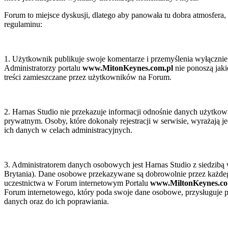
zednim
żeniu
Forum to miejsce dyskusji, dlatego aby panowała tu dobra atmosfera,
regulaminu:
dy
ptacji
1. Użytkownik publikuje swoje komentarze i przemyślenia wyłącznie
stkich
Administratorzy portalu
www.MitonKeynes.com.pl
nie ponoszą jaki
treści zamieszczane przez użytkowników na Forum.
anowień.
ne
ry
2. Harnas Studio nie przekazuje informacji odnośnie danych użytk
prywatnym. Osoby, które dokonały rejestracji w serwisie, wyrażają j
arach
ich danych w celach administracyjnych.
20
,
0
i)
3. Administratorem danych osobowych jest Harnas Studio z siedzibą
r
nicje
Brytania). Dane osobowe przekazywane są dobrowolnie przez każde
e
uczestnictwa w Forum internetowym Portalu
www.MiltonKeynes.co
ry
Forum internetowego, który poda swoje dane osobowe, przysługuje p
danych oraz do ich poprawiania.
arach
ulamin
00
i)