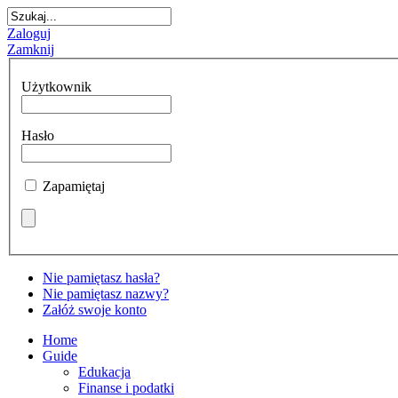
GA:
Zaloguj
zych
Zamknij
ach
my
oftInternetExplorer4
yjne
Użytkownik
.
ulamin
y:
alu
Hasło
nie
amiane
Zapamiętaj
ie
nym
ęp
modawcę
y
Nie pamiętasz hasła?
Nie pamiętasz nazwy?
Załóż swoje konto
ejszy
czyna
lamin
Home
Guide
śla
y
Edukacja
ady
Finanse i podatki