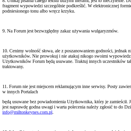
8. Unikaj pisania całego tekstu dużymi literami, jest to nieczytelne. D
rnetowy
fragment wypowiedzi szczególnie podkreślić. W elektronicznej form
miltonkeynes.com.pl
podniesionego tonu albo wręcz krzyku.
l
owiący
formę
rnetową,
9. Na Forum jest bezwzględny zakaz używania wulgaryzmów.
ą
da
10. Cenimy wolność słowa, ale z poszanowaniem godności, jednak ni
użytkowników. Nie prowokuj i nie atakuj nikogo swoimi wypowiedzi
**
Użytkowników Forum będą usuwane. Traktuj innych uczestników tak,
egu
traktowany.
mentów
ciwych
wisom
11. Forum nie jest miejscem reklamującym inne serwisy. Posty zawiera
rnetowym
ad
w innych Portalach
mowych
pleks
będą usuwane bez powiadomienia Użytkownika, który je zamieścił. Je
jest naprawdę godna uwagi i warta polecenia należy zgłosić to do Dzi
g
sie:
info@miltonkeynes.com.pl
.
adczonych
l
ą
e
troniczną