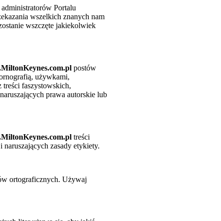
 administratorów Portalu
rzekazania wszelkich znanych nam
zostanie wszczęte jakiekolwiek
MiltonKeynes.com.pl
postów
ornografią, używkami,
 treści faszystowskich,
 naruszających prawa autorskie lub
MiltonKeynes.com.pl
treści
 naruszających zasady etykiety.
ędów ortograficznych. Używaj