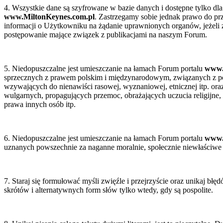
ejszy
4. Wszystkie dane są szyfrowane w bazie danych i dostępne tylko dla
ument
ne
www.MiltonKeynes.com.pl
. Zastrzegamy sobie jednak prawo do p
ry
z
informacji o Użytkowniku na żądanie uprawnionych organów, jeżeli 
postępowanie mające związek z publikacjami na naszym Forum.
arach
lkimi
20
cznikami
,
5. Niedopuszczalne jest umieszczanie na łamach Forum portalu
www.
0
sprzecznych z prawem polskim i międzynarodowym, związanych z p
i)
tkami
wzywających do nienawiści rasowej, wyznaniowej, etnicznej itp. oraz
wulgarnych, propagujących przemoc, obrażających uczucia religijne,
o,
prawa innych osób itp.
ść
e
mę
źnie
6. Niedopuszczalne jest umieszczanie na łamach Forum portalu
www.
uznanych powszechnie za naganne moralnie, społecznie niewłaściwe i
o
łują;
7. Staraj się formułować myśli zwięźle i przejrzyście oraz unikaj bł
is
skrótów i alternatywnych form słów tylko wtedy, gdy są pospolite.
rzyski
is