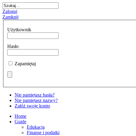
GA:
Zaloguj
zych
Zamknij
ach
my
oftInternetExplorer4
yjne
Użytkownik
.
ulamin
y:
alu
Hasło
nie
amiane
Zapamiętaj
ie
nym
ęp
modawcę
y
Nie pamiętasz hasła?
Nie pamiętasz nazwy?
Załóż swoje konto
ejszy
czyna
lamin
Home
Guide
śla
y
Edukacja
ady
Finanse i podatki