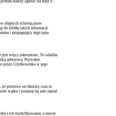
portalu należy zgłosić na nasz e-
łów objętych ochroną praw
ęp do źródła takich informacji
aminu i propagujący tego typu
jest wręcz zabronione. To właśnie
iążką adresową. Prywatne
go przez Użytkownika w jego
 że przetrwa on dłuższy czas to
ie wątku i postaraj się tam opisać
dzi i ich modyfikowania, a nawet