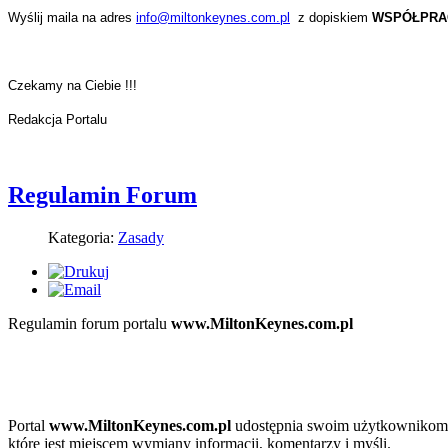
iwości
is.
Wyślij maila na adres
info@miltonkeynes.com.pl
z dopiskiem
WSPÓŁPRA
camy
dy
ncjalny
ktu
wego:
kownik
Czekamy na Ciebie !!!
amy
Redakcja Portalu
lą
tracji
cji
owiązany
miltonkeynes.com.pl
Regulamin Forum
ad
oznać
Kategoria:
Zasady
mowych
ie:
cią
ulaminu
Regulamin forum portalu
www.MiltonKeynes.com.pl
e
ejmować
ze
ności
Portal
www.MiltonKeynes.com.pl
udostępnia swoim użytkownikom 
które jest miejscem wymiany informacji, komentarzy i myśli.