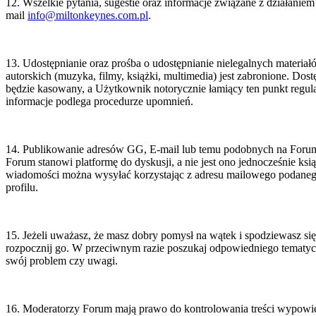
12. Wszelkie pytania, sugestie oraz informacje związane z działaniem 
mail
info@miltonkeynes.com.pl
.
z
czna
kowników;
eżnie
nistrator
13. Udostępnianie oraz prośba o udostępnianie nielegalnych materia
autorskich (muzyka, filmy, książki, multimedia) jest zabronione. Dost
tości
będzie kasowany, a Użytkownik notorycznie łamiący ten punkt regul
iot
informacje podlega procedurze upomnień.
ądzający
e
wadzący
14. Publikowanie adresów GG, E-mail lub temu podobnych na Forum 
is
Forum stanowi platformę do dyskusji, a nie jest ono jednocześnie ks
miltonkeynes.com.pl
wiadomości można wysyłać korzystając z adresu mailowego podane
czna
profilu.
kownik
e
ej
ba
15. Jeżeli uważasz, że masz dobry pomysł na wątek i spodziewasz się,
czna,
rozpocznij go. W przeciwnym razie poszukaj odpowiedniego tematyczn
dce
a
swój problem czy uwagi.
g
ecznie
ży
to
16. Moderatorzy Forum mają prawo do kontrolowania treści wypowie