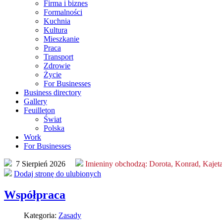
ystania
nie
Firma i biznes
,
Formalności
Kuchnia
cjonowania
ązuje
Kultura
isu
ść
Mieszkanie
rnetowego
Praca
miltonkeynes.com.pl
Transport
Zdrowie
wa
nienie
Życie
larza
For Businesses
isu,
Business directory
anie
Gallery
epcja,
Feuilleton
ląd
wą,
Świat
iczny,
Polska
ie
Work
ogramowanie
sanego
For Businesses
larza
a
ienia
7 Sierpień 2026
Imieniny obchodzą:
Dorota, Konrad, Kajet
ych
Dodaj stronę do ulubionych
znaczne
egają
Współpraca
onie
acją
nej.
nowień
Kategoria:
Zasady
aminu