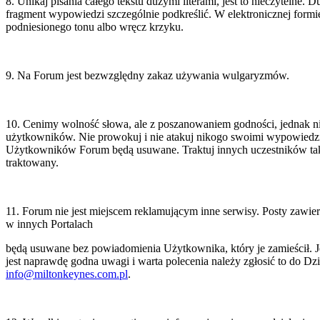
8. Unikaj pisania całego tekstu dużymi literami, jest to nieczytelne. D
rnetowy
fragment wypowiedzi szczególnie podkreślić. W elektronicznej form
miltonkeynes.com.pl
podniesionego tonu albo wręcz krzyku.
l
owiący
formę
rnetową,
9. Na Forum jest bezwzględny zakaz używania wulgaryzmów.
ą
da
10. Cenimy wolność słowa, ale z poszanowaniem godności, jednak ni
użytkowników. Nie prowokuj i nie atakuj nikogo swoimi wypowiedzi
**
Użytkowników Forum będą usuwane. Traktuj innych uczestników tak,
egu
traktowany.
mentów
ciwych
wisom
11. Forum nie jest miejscem reklamującym inne serwisy. Posty zawiera
rnetowym
ad
w innych Portalach
mowych
pleks
będą usuwane bez powiadomienia Użytkownika, który je zamieścił. Je
jest naprawdę godna uwagi i warta polecenia należy zgłosić to do Dzi
g
sie:
info@miltonkeynes.com.pl
.
adczonych
l
ą
e
troniczną