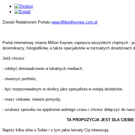
ulamin
czenia
śla
mowych.
wa
Zostań Redaktorem Portalu
www.MiltonKeynes.com.pl
iązki
cyjna
jestrowanych
tkowników
Portal internetowy miasta Milton Keynes zaprasza wszystkich chętnych - p
ąc
isu,
dziennikarzy, fotografików, a także specjalistów w rozmaitych dziedzinach 
Jeśli chcesz:
e
a,
adku
- zdobyć doświadczenie w lokalnych mediach,
sania
iązki
y
- stworzyć portfolio,
es
mum
- być rozpoznawalnym w okolicy jako specjalista w swojej dziedzinie,
wiedzialności
- masz ciekawe, świeże pomysły,
cy.
nistratora
- szukasz sposobu na spędzenie wolnego czasu i chcesz dołączyć do naszej
iotu
ądzającego
TA PROPOZYCJA JEST DLA CIEBIE !
hkolwiek
Napisz kilka słów o Sobie i o tym jakie tematy Cię interesują.
wadzącego