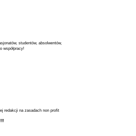
asjonatów, studentów, absolwentów,
do współpracy!
 redakcji na zasadach non profit
!!