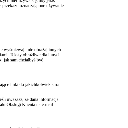
użych liter używa się, aby jakiś
ie przekazu oznaczają one używanie
e wyśmiewaj i nie obrażaj innych
ami. Teksty obraźliwe dla innych
 jak sam chciałbyś być
jące linki do jakichkolwiek stron
śli uważasz, że dana informacja
ału Obsługi Klienta na e-mail