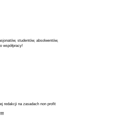
asjonatów, studentów, absolwentów,
do współpracy!
 redakcji na zasadach non profit
!!