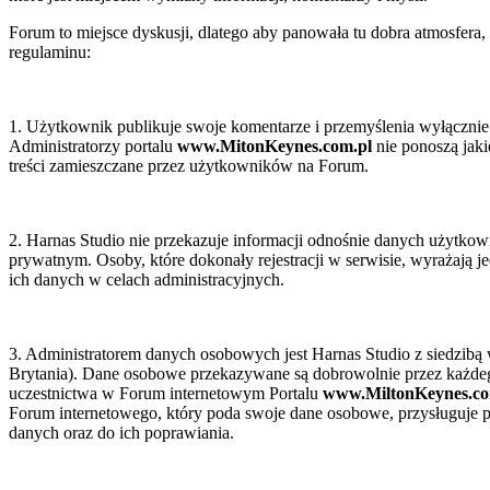
zednim
żeniu
Forum to miejsce dyskusji, dlatego aby panowała tu dobra atmosfera,
regulaminu:
dy
ptacji
1. Użytkownik publikuje swoje komentarze i przemyślenia wyłącznie
stkich
Administratorzy portalu
www.MitonKeynes.com.pl
nie ponoszą jaki
treści zamieszczane przez użytkowników na Forum.
anowień.
ne
ry
2. Harnas Studio nie przekazuje informacji odnośnie danych użytk
prywatnym. Osoby, które dokonały rejestracji w serwisie, wyrażają j
arach
ich danych w celach administracyjnych.
20
,
0
i)
3. Administratorem danych osobowych jest Harnas Studio z siedzibą
r
nicje
Brytania). Dane osobowe przekazywane są dobrowolnie przez każde
e
uczestnictwa w Forum internetowym Portalu
www.MiltonKeynes.co
ry
Forum internetowego, który poda swoje dane osobowe, przysługuje p
danych oraz do ich poprawiania.
arach
ulamin
00
i)