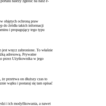
portalu należy zgłosić na nasz e-
łów objętych ochroną praw
ęp do źródła takich informacji
aminu i propagujący tego typu
jest wręcz zabronione. To właśnie
iążką adresową. Prywatne
go przez Użytkownika w jego
 że przetrwa on dłuższy czas to
ie wątku i postaraj się tam opisać
dzi i ich modyfikowania, a nawet