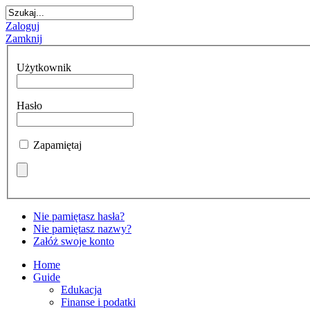
GA:
Zaloguj
zych
Zamknij
ach
my
oftInternetExplorer4
yjne
Użytkownik
.
ulamin
y:
alu
Hasło
nie
amiane
Zapamiętaj
ie
nym
ęp
modawcę
y
Nie pamiętasz hasła?
Nie pamiętasz nazwy?
Załóż swoje konto
ejszy
czyna
lamin
Home
Guide
śla
y
Edukacja
ady
Finanse i podatki