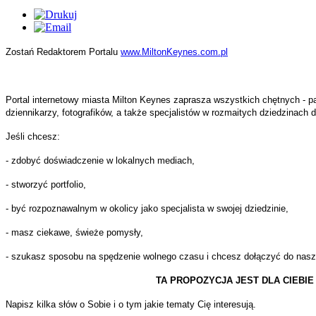
ulamin
czenia
śla
mowych.
wa
Zostań Redaktorem Portalu
www.MiltonKeynes.com.pl
iązki
cyjna
jestrowanych
tkowników
Portal internetowy miasta Milton Keynes zaprasza wszystkich chętnych - p
ąc
isu,
dziennikarzy, fotografików, a także specjalistów w rozmaitych dziedzinach 
Jeśli chcesz:
e
a,
adku
- zdobyć doświadczenie w lokalnych mediach,
sania
iązki
y
- stworzyć portfolio,
es
mum
- być rozpoznawalnym w okolicy jako specjalista w swojej dziedzinie,
wiedzialności
- masz ciekawe, świeże pomysły,
cy.
nistratora
- szukasz sposobu na spędzenie wolnego czasu i chcesz dołączyć do naszej
iotu
ądzającego
TA PROPOZYCJA JEST DLA CIEBIE !
hkolwiek
Napisz kilka słów o Sobie i o tym jakie tematy Cię interesują.
wadzącego