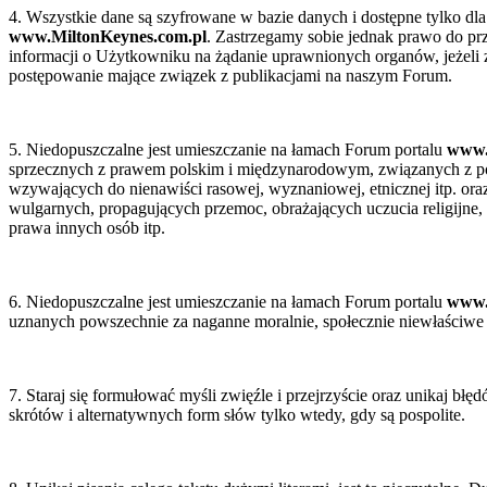
ejszy
4. Wszystkie dane są szyfrowane w bazie danych i dostępne tylko dla
ument
ne
www.MiltonKeynes.com.pl
. Zastrzegamy sobie jednak prawo do p
ry
z
informacji o Użytkowniku na żądanie uprawnionych organów, jeżeli 
postępowanie mające związek z publikacjami na naszym Forum.
arach
lkimi
20
cznikami
,
5. Niedopuszczalne jest umieszczanie na łamach Forum portalu
www.
0
sprzecznych z prawem polskim i międzynarodowym, związanych z p
i)
tkami
wzywających do nienawiści rasowej, wyznaniowej, etnicznej itp. oraz
wulgarnych, propagujących przemoc, obrażających uczucia religijne,
o,
prawa innych osób itp.
ść
e
mę
źnie
6. Niedopuszczalne jest umieszczanie na łamach Forum portalu
www.
uznanych powszechnie za naganne moralnie, społecznie niewłaściwe i
o
łują;
7. Staraj się formułować myśli zwięźle i przejrzyście oraz unikaj bł
is
skrótów i alternatywnych form słów tylko wtedy, gdy są pospolite.
rzyski
is