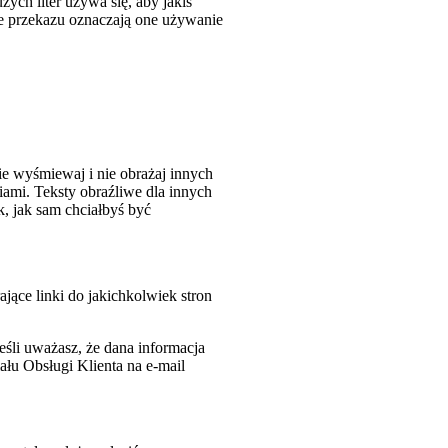
użych liter używa się, aby jakiś
ie przekazu oznaczają one używanie
e wyśmiewaj i nie obrażaj innych
ami. Teksty obraźliwe dla innych
 jak sam chciałbyś być
jące linki do jakichkolwiek stron
śli uważasz, że dana informacja
ału Obsługi Klienta na e-mail