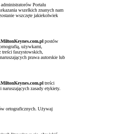
 administratorów Portalu
rzekazania wszelkich znanych nam
zostanie wszczęte jakiekolwiek
MiltonKeynes.com.pl
postów
ornografią, używkami,
 treści faszystowskich,
 naruszających prawa autorskie lub
MiltonKeynes.com.pl
treści
 naruszających zasady etykiety.
ędów ortograficznych. Używaj