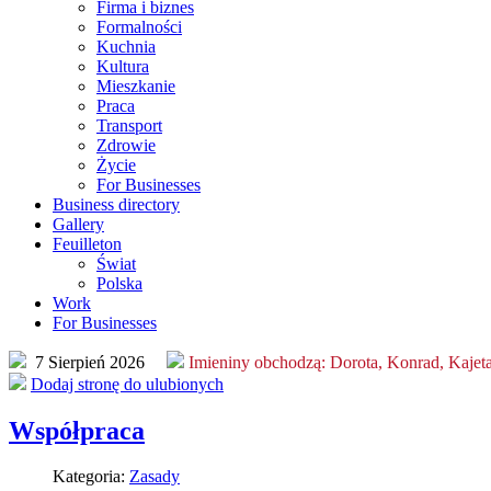
ystania
nie
Firma i biznes
,
Formalności
Kuchnia
cjonowania
ązuje
Kultura
isu
ść
Mieszkanie
rnetowego
Praca
miltonkeynes.com.pl
Transport
Zdrowie
wa
nienie
Życie
larza
For Businesses
isu,
Business directory
anie
Gallery
epcja,
Feuilleton
ląd
wą,
Świat
iczny,
Polska
ie
Work
ogramowanie
sanego
For Businesses
larza
a
ienia
7 Sierpień 2026
Imieniny obchodzą:
Dorota, Konrad, Kajet
ych
Dodaj stronę do ulubionych
znaczne
egają
Współpraca
onie
acją
nej.
nowień
Kategoria:
Zasady
aminu