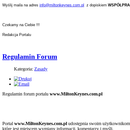
iwości
is.
Wyślij maila na adres
info@miltonkeynes.com.pl
z dopiskiem
WSPÓŁPRA
camy
dy
ncjalny
ktu
wego:
kownik
Czekamy na Ciebie !!!
amy
Redakcja Portalu
lą
tracji
cji
owiązany
miltonkeynes.com.pl
Regulamin Forum
ad
oznać
Kategoria:
Zasady
mowych
ie:
cią
ulaminu
Regulamin forum portalu
www.MiltonKeynes.com.pl
e
ejmować
ze
ności
Portal
www.MiltonKeynes.com.pl
udostępnia swoim użytkownikom 
które jest miejscem wymiany informacji, komentarzy i myśli.