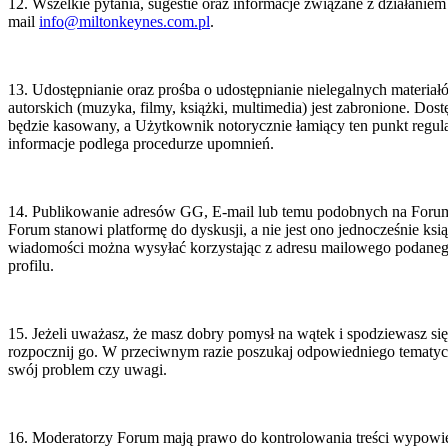
12. Wszelkie pytania, sugestie oraz informacje związane z działaniem 
mail
info@miltonkeynes.com.pl
.
z
czna
kowników;
eżnie
nistrator
13. Udostępnianie oraz prośba o udostępnianie nielegalnych materia
autorskich (muzyka, filmy, książki, multimedia) jest zabronione. Dost
tości
będzie kasowany, a Użytkownik notorycznie łamiący ten punkt regul
iot
informacje podlega procedurze upomnień.
ądzający
e
wadzący
14. Publikowanie adresów GG, E-mail lub temu podobnych na Forum 
is
Forum stanowi platformę do dyskusji, a nie jest ono jednocześnie ks
miltonkeynes.com.pl
wiadomości można wysyłać korzystając z adresu mailowego podane
czna
profilu.
kownik
e
ej
ba
15. Jeżeli uważasz, że masz dobry pomysł na wątek i spodziewasz się,
czna,
rozpocznij go. W przeciwnym razie poszukaj odpowiedniego tematyczn
dce
a
swój problem czy uwagi.
g
ecznie
ży
to
16. Moderatorzy Forum mają prawo do kontrolowania treści wypowie