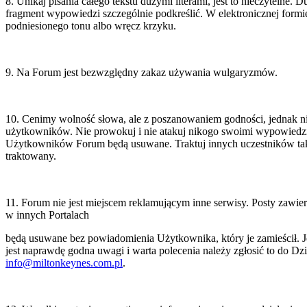
8. Unikaj pisania całego tekstu dużymi literami, jest to nieczytelne. D
rnetowy
fragment wypowiedzi szczególnie podkreślić. W elektronicznej form
miltonkeynes.com.pl
podniesionego tonu albo wręcz krzyku.
l
owiący
formę
rnetową,
9. Na Forum jest bezwzględny zakaz używania wulgaryzmów.
ą
da
10. Cenimy wolność słowa, ale z poszanowaniem godności, jednak ni
użytkowników. Nie prowokuj i nie atakuj nikogo swoimi wypowiedzi
**
Użytkowników Forum będą usuwane. Traktuj innych uczestników tak,
egu
traktowany.
mentów
ciwych
wisom
11. Forum nie jest miejscem reklamującym inne serwisy. Posty zawiera
rnetowym
ad
w innych Portalach
mowych
pleks
będą usuwane bez powiadomienia Użytkownika, który je zamieścił. Je
jest naprawdę godna uwagi i warta polecenia należy zgłosić to do Dzi
g
sie:
info@miltonkeynes.com.pl
.
adczonych
l
ą
e
troniczną