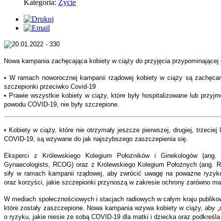
Kategoria:
Życie
Nowa kampania zachęcająca kobiety w ciąży do przyjęcia przypominającej 
• W ramach noworocznej kampanii rządowej kobiety w ciąży są zachęcan
szczepionki przeciwko Covid-19
• Prawie wszystkie kobiety w ciąży, które były hospitalizowane lub przyjm
powodu COVID-19, nie były szczepione.
• Kobiety w ciąży, które nie otrzymały jeszcze pierwszej, drugiej, trzecie
COVID-19, są wzywane do jak najszybszego zaszczepienia się.
Eksperci z Królewskiego Kolegium Położników i Ginekologów (ang. 
Gynaecologists, RCOG) oraz z Królewskiego Kolegium Położnych (ang. R
siły w ramach kampanii rządowej, aby zwrócić uwagę na poważne ryzy
oraz korzyści, jakie szczepionki przynoszą w zakresie ochrony zarówno mate
W mediach społecznościowych i stacjach radiowych w całym kraju publiko
które zostały zaszczepione. Nowa kampania wzywa kobiety w ciąży, aby „n
o ryzyku, jakie niesie ze sobą COVID-19 dla matki i dziecka oraz podkreśla