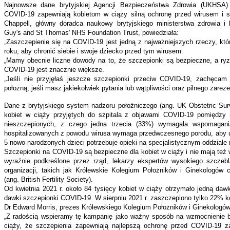
Najnowsze dane brytyjskiej Agencji Bezpieczeństwa Zdrowia (UKHSA)
COVID-19 zapewniają kobietom w ciąży silną ochronę przed wirusem i s
Chappell, główny doradca naukowy brytyjskiego ministerstwa zdrowia i
Guy's and St Thomas' NHS Foundation Trust, powiedziała:
„Zaszczepienie się na COVID-19 jest jedną z najważniejszych rzeczy, kt
roku, aby chronić siebie i swoje dziecko przed tym wirusem.
„Mamy obecnie liczne dowody na to, że szczepionki są bezpieczne, a ry
COVID-19 jest znacznie większe.
„Jeśli nie przyjęłaś jeszcze szczepionki przeciw COVID-19, zachęca
położną, jeśli masz jakiekolwiek pytania lub wątpliwości oraz pilnego zare
Dane z brytyjskiego system nadzoru położniczego (ang. UK Obstetric Sur
kobiet w ciąży przyjętych do szpitala z objawami COVID-19 pomiędzy 
nieszczepionych, z czego jedna trzecia (33%) wymagała wspomagani
hospitalizowanych z powodu wirusa wymaga przedwczesnego porodu, aby um
5 nowo narodzonych dzieci potrzebuje opieki na specjalistycznym oddzial
Szczepionki na COVID-19 są bezpieczne dla kobiet w ciąży i nie mają też 
wyraźnie podkreślone przez rząd, lekarzy ekspertów wysokiego szczebl
organizacji, takich jak Królewskie Kolegium Położników i Ginekologów 
(ang. British Fertility Society).
Od kwietnia 2021 r. około 84 tysięcy kobiet w ciąży otrzymało jedną daw
dawki szczepionki COVID-19. W sierpniu 2021 r. zaszczepiono tylko 22% kob
Dr Edward Morris, prezes Królewskiego Kolegium Położników i Ginekologów,
„Z radością wspieramy tę kampanię jako ważny sposób na wzmocnienie ba
ciąży, że szczepienia zapewniają najlepszą ochronę przed COVID-19 zar