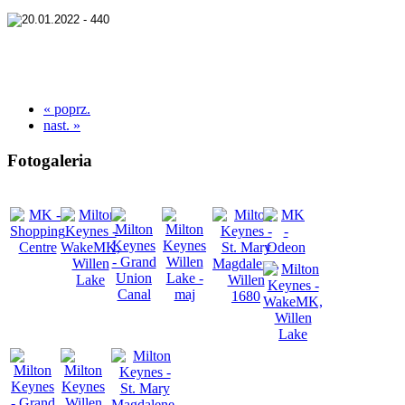
« poprz.
nast. »
Fotogaleria