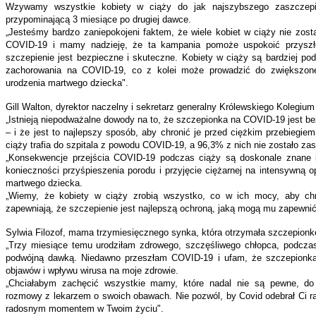
Wzywamy wszystkie kobiety w ciąży do jak najszybszego zaszczepie
przypominającą 3 miesiące po drugiej dawce.
„Jesteśmy bardzo zaniepokojeni faktem, że wiele kobiet w ciąży nie zos
COVID-19 i mamy nadzieję, że ta kampania pomoże uspokoić przyszł
szczepienie jest bezpieczne i skuteczne. Kobiety w ciąży są bardziej p
zachorowania na COVID-19, co z kolei może prowadzić do zwiększon
urodzenia martwego dziecka".
Gill Walton, dyrektor naczelny i sekretarz generalny Królewskiego Kolegium
„Istnieją niepodważalne dowody na to, że szczepionka na COVID-19 jest bezp
– i że jest to najlepszy sposób, aby chronić je przed ciężkim przebiegiem
ciąży trafia do szpitala z powodu COVID-19, a 96,3% z nich nie zostało za
„Konsekwencje przejścia COVID-19 podczas ciąży są doskonale znane 
konieczności przyśpieszenia porodu i przyjęcie ciężarnej na intensywną 
martwego dziecka.
„Wiemy, że kobiety w ciąży zrobią wszystko, co w ich mocy, aby chr
zapewniają, że szczepienie jest najlepszą ochroną, jaką mogą mu zapewnić
Sylwia Filozof, mama trzymiesięcznego synka, która otrzymała szczepionk
„Trzy miesiące temu urodziłam zdrowego, szczęśliwego chłopca, podcza
podwójną dawką. Niedawno przeszłam COVID-19 i ufam, że szczepionka
objawów i wpływu wirusa na moje zdrowie.
„Chciałabym zachęcić wszystkie mamy, które nadal nie są pewne, do 
rozmowy z lekarzem o swoich obawach. Nie pozwól, by Covid odebrał Ci r
radosnym momentem w Twoim życiu".