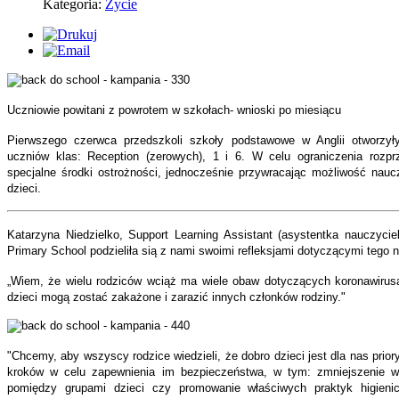
Kategoria:
Życie
Uczniowie powitani z powrotem w szkołach- wnioski po miesiącu
Pierwszego czerwca przedszkoli szkoły podstawowe w Anglii otworzy
uczniów klas: Reception (zerowych), 1 i 6. W celu ograniczenia rozpr
specjalne środki ostrożności, jednocześnie przywracając możliwość naucz
dzieci.
Katarzyna Niedzielko, Support Learning Assistant (asystentka nauczyciel
Primary School podzieliła sią z nami swoimi refleksjami dotyczącymi tego
„Wiem, że wielu rodziców wciąż ma wiele obaw dotyczących koronawirusa.
dzieci mogą zostać zakażone i zarazić innych członków rodziny."
"Chcemy, aby wszyscy rodzice wiedzieli, że dobro dzieci jest dla nas prio
kroków w celu zapewnienia im bezpieczeństwa, w tym: zmniejszenie wie
pomiędzy grupami dzieci czy promowanie właściwych praktyk higienic