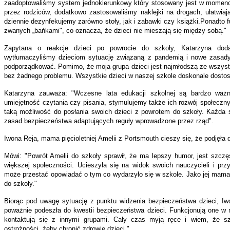
zaadoptowaliśmy system jednokierunkowy który stosowany jest w momencie
przez rodziców, dodatkowo zastosowaliśmy naklejki na drogach, ułatwiaj
dziennie dezynfekujemy zarówno stoły, jak i zabawki czy książki.Ponadto 
zwanych „bańkami", co oznacza, że dzieci nie mieszają się między sobą."
Zapytana o reakcje dzieci po powrocie do szkoły, Katarzyna doda
wytłumaczyliśmy dzieciom sytuację związaną z pandemią i nowe zasady
podporządkować. Pomimo, że moja grupa dzieci jest najmłodszą ze wszystk
bez żadnego problemu. Wszystkie dzieci w naszej szkole doskonale dostos
Katarzyna zauważa: "Wczesne lata edukacji szkolnej są bardzo waż
umiejętność czytania czy pisania, stymulujemy także ich rozwój społeczn
taką możliwość do posłania swoich dzieci z powrotem do szkoły. Każda
zasad bezpieczeństwa adaptujących reguły wprowadzone przez rząd".
Iwona Reja, mama pięcioletniej Amelii z Portsmouth cieszy się, że podjęła 
Mówi: "Powrót Amelii do szkoły sprawił, że ma lepszy humor, jest szcz
większej społeczności. Ucieszyła się na widok swoich nauczycieli i przyj
może przestać opowiadać o tym co wydarzyło się w szkole. Jako jej mama
do szkoły."
Biorąc pod uwagę sytuację z punktu widzenia bezpieczeństwa dzieci, Iwo
poważnie podeszła do kwestii bezpieczeństwa dzieci. Funkcjonują one w 
kontaktują się z innymi grupami. Cały czas myją ręce i wiem, że szk
ostrożności, żeby chronić zdrowie dzieci."