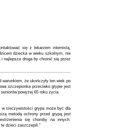
taktować się z lekarzem internistą,
rodzicem dziecka w wieku szkolnym, nie
i najlepsza droga by chronić się przez
od warunkiem, że ukończyły ten wiek po
owa szczepionka przeciwko grypie jest
a seniorów powyżej 65 roku życia.
y w rzeczywistości grypa może być dla
ejszą metodą ochrony przed grypą jest
estrzenienia się choroby na innych.
e dzieci zaszczepili."