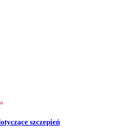
an
otyczące szczepień