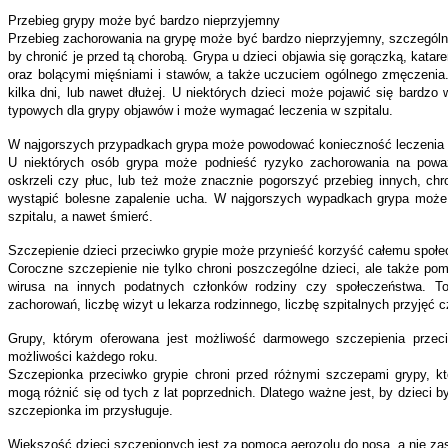
Przebieg grypy może być bardzo nieprzyjemny
Przebieg zachorowania na grypę może być bardzo nieprzyjemny, szczególnie
by chronić je przed tą chorobą. Grypa u dzieci objawia się gorączką, kat
oraz bolącymi mięśniami i stawów, a także uczuciem ogólnego zmęczenia
kilka dni, lub nawet dłużej. U niektórych dzieci może pojawić się bardz
typowych dla grypy objawów i może wymagać leczenia w szpitalu.
W najgorszych przypadkach grypa może powodować konieczność leczenia sz
U niektórych osób grypa może podnieść ryzyko zachorowania na poważn
oskrzeli czy płuc, lub też może znacznie pogorszyć przebieg innych, chr
wystąpić bolesne zapalenie ucha. W najgorszych wypadkach grypa moż
szpitalu, a nawet śmierć.
Szczepienie dzieci przeciwko grypie może przynieść korzyść całemu społ
Coroczne szczepienie nie tylko chroni poszczególne dzieci, ale także pom
wirusa na innych podatnych członków rodziny czy społeczeństwa. T
zachorowań, liczbę wizyt u lekarza rodzinnego, liczbę szpitalnych przyjęć 
Grupy, którym oferowana jest możliwość darmowego szczepienia przeci
możliwości każdego roku.
Szczepionka przeciwko grypie chroni przed różnymi szczepami grypy, k
mogą różnić się od tych z lat poprzednich. Dlatego ważne jest, by dzieci b
szczepionka im przysługuje.
Większość dzieci szczepionych jest za pomocą aerozolu do nosa, a nie za