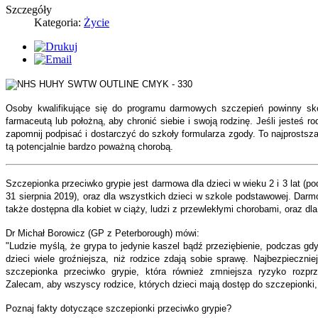
Szczegóły
Kategoria:
Życie
Osoby kwalifikujące się do programu darmowych szczepień powinny skon
farmaceutą lub położną, aby chronić siebie i swoją rodzinę. Jeśli jesteś 
zapomnij podpisać i dostarczyć do szkoły formularza zgody. To najprostsza 
tą potencjalnie bardzo poważną chorobą.
Szczepionka przeciwko grypie jest darmowa dla dzieci w wieku 2 i 3 lat (p
31 sierpnia 2019), oraz dla wszystkich dzieci w szkole podstawowej. Darm
także dostępna dla kobiet w ciąży, ludzi z przewlekłymi chorobami, oraz dl
Dr Michał Borowicz (GP z Peterborough) mówi:
"Ludzie myślą, że grypa to jedynie kaszel bądź przeziębienie, podczas gd
dzieci wiele groźniejsza, niż rodzice zdają sobie sprawę. Najbezpieczni
szczepionka przeciwko grypie, która również zmniejsza ryzyko rozprz
Zalecam, aby wszyscy rodzice, których dzieci mają dostęp do szczepionki, t
Poznaj fakty dotyczące szczepionki przeciwko grypie?