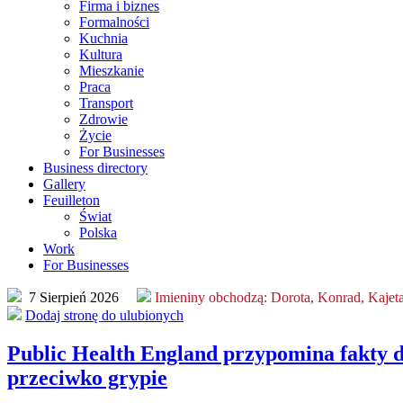
Firma i biznes
Formalności
Kuchnia
Kultura
Mieszkanie
Praca
Transport
Zdrowie
Życie
For Businesses
Business directory
Gallery
Feuilleton
Świat
Polska
Work
For Businesses
7 Sierpień 2026
Imieniny obchodzą:
Dorota, Konrad, Kajet
Dodaj stronę do ulubionych
Public Health England przypomina fakty d
przeciwko grypie