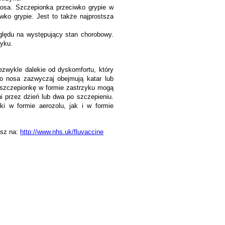
nosa. Szczepionka przeciwko grypie w
wko grypie. Jest to także najprostsza
zględu na występujący stan chorobowy.
zyku.
ezwykle dalekie od dyskomfortu, który
o nosa zazwyczaj obejmują katar lub
li szczepionkę w formie zastrzyku mogą
i przez dzień lub dwa po szczepieniu.
i w formie aerozolu, jak i w formie
esz na:
http://www.nhs.uk/fluvaccine