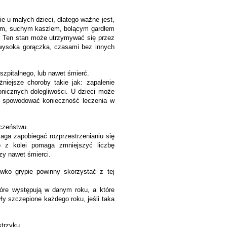
 u małych dzieci, dlatego ważne jest,
arem, suchym kaszlem, bolącym gardłem
. Ten stan może utrzymywać się przez
o wysoka gorączka, czasami bez innych
pitalnego, lub nawet śmierć.
iejsze choroby takie jak: zapalenie
onicznych dolegliwości. U dzieci może
e spowodować konieczność leczenia w
eczeństwu.
aga zapobiegać rozprzestrzenianiu się
o z kolei pomaga zmniejszyć liczbę
czy nawet śmierci.
wko grypie powinny skorzystać z tej
tóre występują w danym roku, a które
yły szczepione każdego roku, jeśli taka
strzyku.