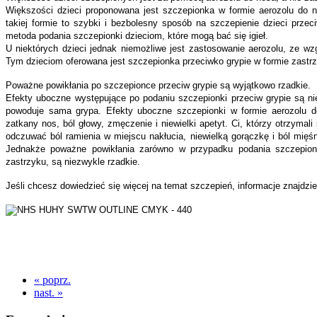
Większości dzieci proponowana jest szczepionka w formie aerozolu do 
takiej formie to szybki i bezbolesny sposób na szczepienie dzieci przeci
metoda podania szczepionki dzieciom, które mogą bać się igieł.
U niektórych dzieci jednak niemożliwe jest zastosowanie aerozolu, ze w
Tym dzieciom oferowana jest szczepionka przeciwko grypie w formie zastr
Poważne powikłania po szczepionce przeciw grypie są wyjątkowo rzadkie.
Efekty uboczne występujące po podaniu szczepionki przeciw grypie są ni
powoduje sama grypa. Efekty uboczne szczepionki w formie aerozolu d
zatkany nos, ból głowy, zmęczenie i niewielki apetyt. Ci, którzy otrzyma
odczuwać ból ramienia w miejscu nakłucia, niewielką gorączkę i ból mięśn
Jednakże poważne powikłania zarówno w przypadku podania szczepionk
zastrzyku, są niezwykle rzadkie.
Jeśli chcesz dowiedzieć się więcej na temat szczepień, informacje znajdzi
« poprz.
nast. »