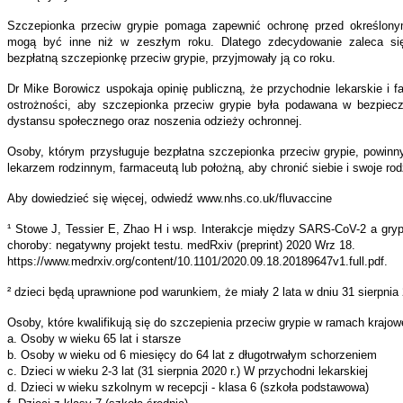
Szczepionka przeciw grypie pomaga zapewnić ochronę przed określony
mogą być inne niż w zeszłym roku. Dlatego zdecydowanie zaleca si
bezpłatną szczepionkę przeciw grypie, przyjmowały ją co roku.
Dr Mike Borowicz uspokaja opinię publiczną, że przychodnie lekarskie i 
ostrożności, aby szczepionka przeciw grypie była podawana w bezpie
dystansu społecznego oraz noszenia odzieży ochronnej.
Osoby, którym przysługuje bezpłatna szczepionka przeciw grypie, powinn
lekarzem rodzinnym, farmaceutą lub położną, aby chronić siebie i swoje rod
Aby dowiedzieć się więcej, odwiedź www.nhs.co.uk/fluvaccine
¹ Stowe J, Tessier E, Zhao H i wsp. Interakcje między SARS-CoV-2 a grypą
choroby: negatywny projekt testu. medRxiv (preprint) 2020 Wrz 18.
https://www.medrxiv.org/content/10.1101/2020.09.18.20189647v1.full.pdf.
² dzieci będą uprawnione pod warunkiem, że miały 2 lata w dniu 31 sierpnia 
Osoby, które kwalifikują się do szczepienia przeciw grypie w ramach krajo
a. Osoby w wieku 65 lat i starsze
b. Osoby w wieku od 6 miesięcy do 64 lat z długotrwałym schorzeniem
c. Dzieci w wieku 2-3 lat (31 sierpnia 2020 r.) W przychodni lekarskiej
d. Dzieci w wieku szkolnym w recepcji - klasa 6 (szkoła podstawowa)