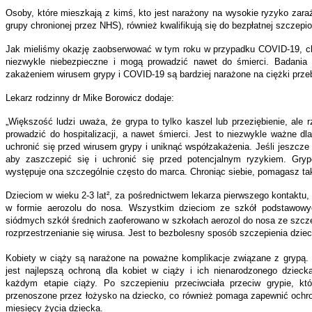
Osoby, które mieszkają z kimś, kto jest narażony na wysokie ryzyko zaraż
grupy chronionej przez NHS), również kwalifikują się do bezpłatnej szczepio
Jak mieliśmy okazję zaobserwować w tym roku w przypadku COVID-19, 
niezwykle niebezpieczne i mogą prowadzić nawet do śmierci. Badania
zakażeniem wirusem grypy i COVID-19 są bardziej narażone na ciężki przebi
Lekarz rodzinny dr Mike Borowicz dodaje:
„Większość ludzi uważa, że grypa to tylko kaszel lub przeziębienie, ale 
prowadzić do hospitalizacji, a nawet śmierci. Jest to niezwykle ważne d
uchronić się przed wirusem grypy i uniknąć współzakażenia. Jeśli jeszcze t
aby zaszczepić się i uchronić się przed potencjalnym ryzykiem. Gry
występuje ona szczególnie często do marca. Chroniąc siebie, pomagasz tak
Dzieciom w wieku 2-3 lat², za pośrednictwem lekarza pierwszego kontaktu, 
w formie aerozolu do nosa. Wszystkim dzieciom ze szkół podstawowyc
siódmych szkół średnich zaoferowano w szkołach aerozol do nosa ze szcze
rozprzestrzenianie się wirusa. Jest to bezbolesny sposób szczepienia dziec
Kobiety w ciąży są narażone na poważne komplikacje związane z grypą. 
jest najlepszą ochroną dla kobiet w ciąży i ich nienarodzonego dziec
każdym etapie ciąży. Po szczepieniu przeciwciała przeciw grypie, k
przenoszone przez łożysko na dziecko, co również pomaga zapewnić ochro
miesięcy życia dziecka.