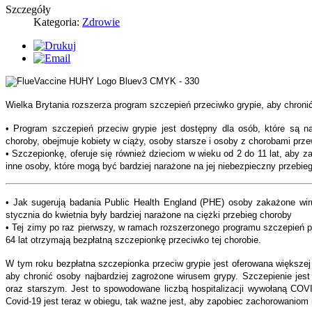
Szczegóły
Kategoria:
Zdrowie
Wielka Brytania rozszerza program szczepień przeciwko grypie, aby chroni
• Program szczepień przeciw grypie jest dostępny dla osób, które są na
choroby, obejmuje kobiety w ciąży, osoby starsze i osoby z chorobami prze
• Szczepionkę, oferuje się również dzieciom w wieku od 2 do 11 lat, aby za
inne osoby, które mogą być bardziej narażone na jej niebezpieczny przebie
• Jak sugerują badania Public Health England (PHE) osoby zakażone wi
stycznia do kwietnia były bardziej narażone na ciężki przebieg choroby
• Tej zimy po raz pierwszy, w ramach rozszerzonego programu szczepień p
64 lat otrzymają bezpłatną szczepionkę przeciwko tej chorobie.
W tym roku bezpłatna szczepionka przeciw grypie jest oferowana większej 
aby chronić osoby najbardziej zagrożone wirusem grypy. Szczepienie jes
oraz starszym. Jest to spowodowane liczbą hospitalizacji wywołaną COVI
Covid-19 jest teraz w obiegu, tak ważne jest, aby zapobiec zachorowaniom 