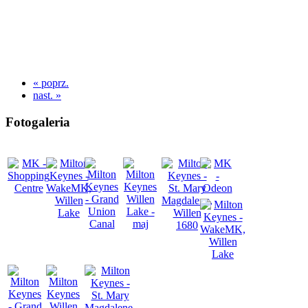
« poprz.
nast. »
Fotogaleria