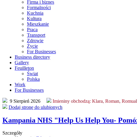
Firma i biznes
Formalności
Kuchnia
Kultura
Mieszkanie
Praca
Transport
Zdrowie
Życie
For Businesses
Business directory
Gallery
Feuilleton
Świat
Polska
Work
For Businesses
9 Sierpień 2026
Imieniny obchodzą:
Klara, Roman, Romua
Dodaj stronę do ulubionych
Kampania NHS "Help Us Help You- Pomóż
Szczegóły