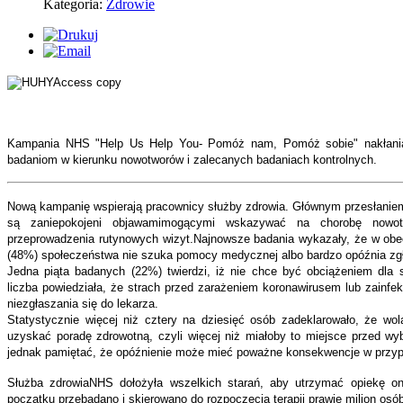
Kategoria:
Zdrowie
Kampania NHS "Help Us Help You- Pomóż nam, Pomóż sobie" nakłania 
badaniom w kierunku nowotworów i zalecanych badaniach kontrolnych.
Nową kampanię wspierają pracownicy służby zdrowia. Głównym przesłaniem
są zaniepokojeni objawamimogącymi wskazywać na chorobę nowot
przeprowadzenia rutynowych wizyt.Najnowsze badania wykazały, że w ob
(48%) społeczeństwa nie szuka pomocy medycznej albo bardzo opóźnia zgło
Jedna piąta badanych (22%) twierdzi, iż nie chce być obciążeniem dla
liczba powiedziała, że strach przed zarażeniem koronawirusem lub zainf
niezgłaszania się do lekarza.
Statystycznie więcej niż cztery na dziesięć osób zadeklarowało, że wo
uzyskać poradę zdrowotną, czyli więcej niż miałoby to miejsce przed w
jednak pamiętać, że opóźnienie może mieć poważne konsekwencje w przyp
Służba zdrowiaNHS dołożyła wszelkich starań, aby utrzymać opiekę onk
początku przebadano i skierowano do rozpoczęcia terapii prawie milion osó