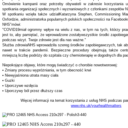
Omówienie kampanii oraz potrzeby obywateli w zakresie korzystania 
spotkania organizacji społecznych i wyznaniowych z członkami zespołów 
W spotkaniu wzięła także udziałKatarzyna Stephen, Commissioning Man
Oxfordzie, administratorka popularnych polskich społeczności na Facebook
NHS"mówi:
"COVID19miał ogromny wpływ na wielu z nas, w tym na tych, którzy pra
jest to, aby pamiętać, że wprowadzone zostaływszystkie środki zapobieg
podczas wizyt. Twoje zdrowie jest dla nas ważne."
Służba zdrowiaNHS wprowadziła szereg środków zapobiegawczych, tak aby 
nawet w trakcie pandemii. Bezpieczne procedury obejmują także cent
mniejszą liczbę podróży do szpitala czy chemioterapię w dogodnych dla pac
Niepokojące objawy, które mogą świadczyć o chorobie nowotworowej:
• Zmiany procesu wypróżniania, w tym obecność krwi
• Niewyjaśniona utrata masy ciała
• Guzki
• Uporczywe wzdęcia
• Uporczywy ból przez dłuższy czas
Więcej informacji na temat korzystania z usług NHS podczas pan
www.nhs.uk/yourhealthmatters