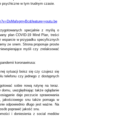
e psychiczne w tym trudnym czasie.
ch?v=DsMafsgmyBc&feature=youtu.be
rzygotowanych specjalnie z myślą o
wany plan COVID-19 Mind Plan, treści
az wsparcie w przypadku specyficznych
lemy ze snem. Strona proponuje proste
iewspierające myśli czy zrelaksować
pandemii koronawirusa:
j sytuacji boisz się czy czujesz się
elu telefonu czy jednego z dostępnych
ygotować sobie nową rutynę na teraz.
w domu, uwzględniając także oglądanie
h osiąganie daje poczucie sprawowania
go, jakościowego snu także pomaga w
anie odpowiednio długo jest ważne. Na
posób poprawić jakość snu.
omości i doniesienia z social mediów