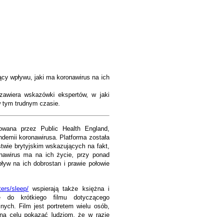
ący wpływu, jaki ma koronawirus na ich
zawiera wskazówki ekspertów, w jaki
w tym trudnym czasie.
owana przez Public Health England,
demii koronawirusa. Platforma została
wie brytyjskim wskazujących na fakt,
nawirus ma na ich życie, przy ponad
yw na ich dobrostan i prawie połowie
ers/sleep/
wspierają także księżna i
ę do krótkiego filmu dotyczącego
nych. Film jest portretem wielu osób,
na celu pokazać ludziom, że w razie