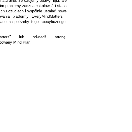
aturalne, że czujemy obawy, lęki, ale
anim problemy zaczną eskalować i staną
ch uczuciach i wspólnie ustalać nowe
wania platformy EveryMindMatters i
wane na potrzeby tego specyficznego,
atters" lub odwiedź stronę:
zowany Mind Plan.