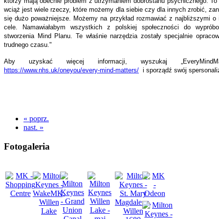
którzy mają obecnie problem z utrzymaniem dobrostanu psychicznego. To n
wciąż jest wiele rzeczy, które możemy dla siebie czy dla innych zrobić, z
się dużo poważniejsze. Możemy na przykład rozmawiać z najbliższymi o i
cele. Namawiałabym wszystkich z polskiej społeczności do wypróbo
stworzenia Mind Planu. Te właśnie narzędzia zostały specjalnie opraco
trudnego czasu."
Aby uzyskać więcej informacji, wyszukaj „EveryMindM
https://www.nhs.uk/oneyou/every-mind-matters/
i sporządź swój spersonali
« poprz.
nast. »
Fotogaleria