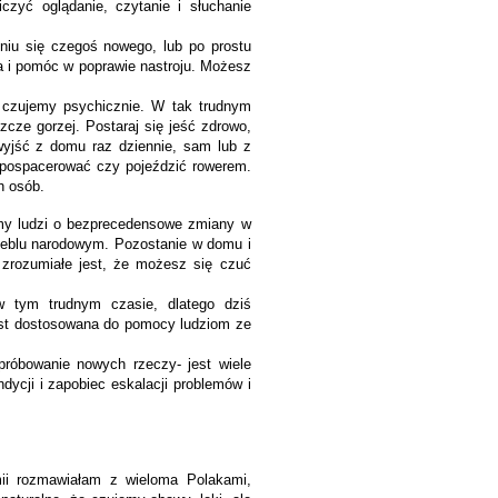
iczyć oglądanie, czytanie i słuchanie
eniu się czegoś nowego, lub po prostu
 i pomóc w poprawie nastroju. Możesz
ę czujemy psychicznie. W tak trudnym
zcze gorzej. Postaraj się jeść zdrowo,
wyjść z domu raz dziennie, sam lub z
 pospacerować czy pojeździć rowerem.
h osób.
iśmy ludzi o bezprecedensowe zmiany w
zeblu narodowym. Pozostanie w domu i
 zrozumiałe jest, że możesz się czuć
 tym trudnym czasie, dlatego dziś
est dostosowana do pomocy ludziom ze
próbowanie nowych rzeczy- jest wiele
ycji i zapobiec eskalacji problemów i
ii rozmawiałam z wieloma Polakami,