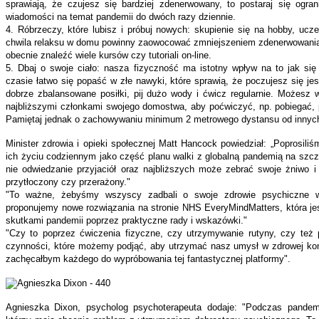
sprawiają, że czujesz się bardziej zdenerwowany, to postaraj się ogran
wiadomości na temat pandemii do dwóch razy dziennie.
4. Róbrzeczy, które lubisz i próbuj nowych: skupienie się na hobby, ucz
chwila relaksu w domu powinny zaowocować zmniejszeniem zdenerwowania
obecnie znaleźć wiele kursów czy tutoriali on-line.
5. Dbaj o swoje ciało: nasza fizyczność ma istotny wpływ na to jak si
czasie łatwo się popaść w złe nawyki, które sprawią, że poczujesz się jes
dobrze zbalansowane posiłki, pij dużo wody i ćwicz regularnie. Możesz 
najbliższymi członkami swojego domostwa, aby poćwiczyć, np. pobiegać,
Pamiętaj jednak o zachowywaniu minimum 2 metrowego dystansu od innyc
Minister zdrowia i opieki społecznej Matt Hancock powiedział: „Poprosil
ich życiu codziennym jako część planu walki z globalną pandemią na szc
nie odwiedzanie przyjaciół oraz najbliższych może zebrać swoje żniwo i
przytłoczony czy przerażony."
"To ważne, żebyśmy wszyscy zadbali o swoje zdrowie psychiczne w
proponujemy nowe rozwiązania na stronie NHS EveryMindMatters, która j
skutkami pandemii poprzez praktyczne rady i wskazówki."
"Czy to poprzez ćwiczenia fizyczne, czy utrzymywanie rutyny, czy też 
czynności, które możemy podjąć, aby utrzymać nasz umysł w zdrowej kond
zachęcałbym każdego do wypróbowania tej fantastycznej platformy".
Agnieszka Dixon, psycholog psychoterapeuta dodaje: "Podczas pandem