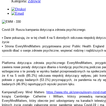
Kategoria:
Zdrowie
Covid-19: Rusza kampania dotycząca zdrowia psychicznego.
• Dane pokazują, że w tej chwili 4 na 5 dorosłych odczuwa niepokój dotycz
życie
• Strona EveryMindMatters przygotowana przez Public Health England 
sposób dbać o swoje zdrowie psychiczne, wspierać rodzinę i najbliższych 
Platforma dotycząca zdrowia psychicznego EveryMindMatters, przygot
zawiera nowe porady dotyczące dbania o kondycję psychiczną podczas pan
wzbogacona o te porady w wyniku badań przeprowadzonych na społeczeńst
że 4 na 5 osób (85.2%) odczuwa niepokój dotyczący wpływu, jaki koro
połowie z grupy badanych (53.1%) przyznających, że pandemia na zły wpł
badanych (46.9%) raportujących wysoki poziom lęku.
KampanięEvery Mind Matters
https://www.nhs.uk/oneyou/every-mind-matt
książę Cambridge- Catherine i William, którzy prowadzą narracj
EveryMindMatters, który obecnie jest udostępniany na kanałach telewizyj
których życie zostało zaburzone przez pandemię wirusa Covid-19 i ma 