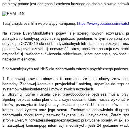
potrzeby pomoc jest dostępna i zachęca każdego do dbania o swoje zdrowi
Tutaj znajdziesz film wspierający kampanię:
https://www.youtube.com/wat
Na stronie EveryMindMatters pojawił się szereg nowych rozwiązań, p
zarządzaniu kondycją psychiczną podczas pandemii, w tym spersonalizo
dotyczące COVID-19 dla osób indywidualnych lub dla ich najbliższych, or
problemów psychicznych tj. nerwowość, stres, obniżenie nastroju czy prob
czynności tj. świadome ćwiczenia oddechowe, które pomagają pokonać n
napięcia mięśniowe.
5 najważniejszych rad NHS dla zachowania zdrowia psychicznego podczas 
1. Rozmawiaj o swoich obawach: to normalne, że masz obawy, że w obecne
bezradny. Zachowaj kontakt z przyjaciółmi i rodziną, używając do tego c
systemów wideokonferencji i mów o swoich uczuciach.
2. Utrzymuj rutynę i ustalaj cele: prawdopodobnie będziesz musiał prz
Spróbuj rozpisać sobie plan dnia z czynnościami, które musisz wykonać 
filmów, przeczytanie książki czy układanie puzzli. Ustalanie celów i ic
kontroli nad życiem oraz jego sensu. Zachowanie odpowiednio długie
zachowaniu dobrej formy zarówno fizycznej, jak i psychicznej. Zatem sp
stronie EveryMindMatterssleeppageznajdziesz praktyczne porady, w jaki s
3. Zarządzaj konsumpcją informacji medialnych: jeśli 24 godzinne wiad