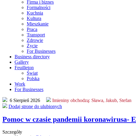
Firma i biznes
Formalności
Kuchnia
Kultura
Mieszkanie
Praca
Transport
Zdrowie
Życie
For Businesses
Business directory
Gallery
Feuilleton
Świat
Polska
Work
For Businesses
6 Sierpień 2026
Imieniny obchodzą:
Sława, Jakub, Stefan
Dodaj stronę do ulubionych
Pomoc w czasie pandemii koronawirusa- 
Szczegóły