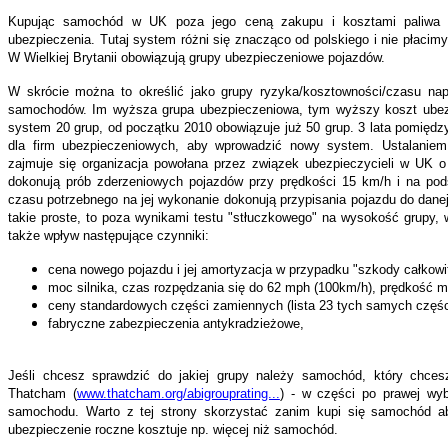
Kupując samochód w UK poza jego ceną zakupu i kosztami paliwa n
ubezpieczenia. Tutaj system różni się znacząco od polskiego i nie płacimy 
W Wielkiej Brytanii obowiązują grupy ubezpieczeniowe pojazdów.
W skrócie można to określić jako grupy ryzyka/kosztowności/czasu na
samochodów. Im wyższa grupa ubezpieczeniowa, tym wyższy koszt ubez
system 20 grup, od początku 2010 obowiązuje już 50 grup. 3 lata pomiędzy
dla firm ubezpieczeniowych, aby wprowadzić nowy system. Ustalaniem
zajmuje się organizacja powołana przez związek ubezpieczycieli w UK
dokonują prób zderzeniowych pojazdów przy prędkości 15 km/h i na pod
czasu potrzebnego na jej wykonanie dokonują przypisania pojazdu do danej
takie proste, to poza wynikami testu "stłuczkowego" na wysokość grupy, w
także wpływ następujące czynniki:
cena nowego pojazdu i jej amortyzacja w przypadku "szkody całkowit
moc silnika, czas rozpędzania się do 62 mph (100km/h), prędkość 
ceny standardowych części zamiennych (lista 23 tych samych częś
fabryczne zabezpieczenia antykradzieżowe,
Jeśli chcesz sprawdzić do jakiej grupy należy samochód, który chces
Thatcham (
www.thatcham.org/abigrouprating...
) - w części po prawej wyb
samochodu. Warto z tej strony skorzystać zanim kupi się samochód ab
ubezpieczenie roczne kosztuje np. więcej niż samochód.