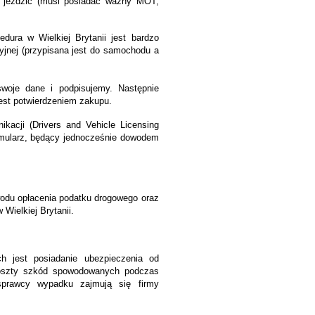
 jeździć (musi posiadać ważny MOT,
dura w Wielkiej Brytanii jest bardzo
cyjnej (przypisana jest do samochodu a
woje dane i podpisujemy. Następnie
jest potwierdzeniem zakupu.
acji (Drivers and Vehicle Licensing
rmularz, będący jednocześnie dowodem
odu opłacenia podatku drogowego oraz
Wielkiej Brytanii.
h jest posiadanie ubezpieczenia od
a koszty szkód spowodowanych podczas
prawcy wypadku zajmują się firmy