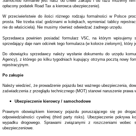
Samochód formalnie jest nasz od chwili zakupu i od razu możemy nim
opłacony podatek Road Tax a kierowca ubezpieczenie).
W przeciwieństwie do ilości różnego rodzaju formalności w Polsce proce
prosta. Nie trzeba stać godzinami w kolejkach, wymieniać tablicy rejestra
nie do właściciela). Nie musimy również odwiedzać żadnego urzędu.
Sprzedawca powinien posiadać formularz V5C, na którym wpisujemy s
sprzedający daje nam odcinek tego formularza (w kolorze zielonym), który 
Do obowiązku sprzedawcy należy wysłanie dokumentu do urzędu komunik
Agency), z którego po kilku tygodniach kupujący otrzyma pocztą nowy fo
rejestracyjnym.
Po zakupie
Należy wiedzieć, że prowadzenie pojazdu bez ważnego ubezpieczenia, dow
zaświadczenia z przeglądu technicznego (MOT) stanowi naruszenie prawa w 
Ubezpieczenie kierowcy / samochodowe
Prawnym obowiązkiem kierowcy pojazdu poruszającego się po drogac
odpowiedzialności cywilnej (third party risks). Ubezpieczenie pokryw
wypadku drogowego. Sprawami związanymi z roszczeniami wobec s
ubezpieczeniowe.