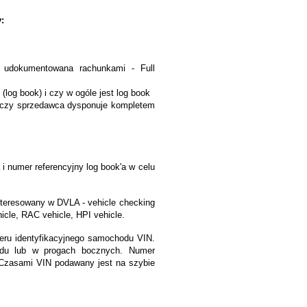
:
, udokumentowana rachunkami - Full
(log book) i czy w ogóle jest log book
ż czy sprzedawca dysponuje kompletem
 numer referencyjny log book'a w celu
nteresowany w DVLA - vehicle checking
hicle, RAC vehicle, HPI vehicle.
ru identyfikacyjnego samochodu VIN.
du lub w progach bocznych. Numer
Czasami VIN podawany jest na szybie