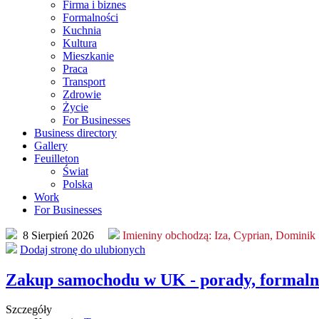
Firma i biznes
Formalności
Kuchnia
Kultura
Mieszkanie
Praca
Transport
Zdrowie
Życie
For Businesses
Business directory
Gallery
Feuilleton
Świat
Polska
Work
For Businesses
8 Sierpień 2026
Imieniny obchodzą:
Iza, Cyprian, Dominik
Dodaj stronę do ulubionych
Zakup samochodu w UK - porady, formalno
Szczegóły