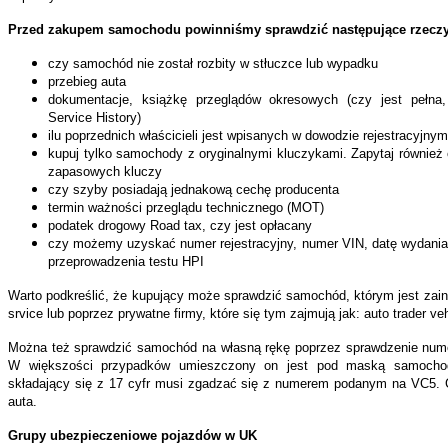
Przed zakupem samochodu powinniśmy sprawdzić następujące rzeczy
czy samochód nie został rozbity w stłuczce lub wypadku
przebieg auta
dokumentacje, książkę przeglądów okresowych (czy jest pełna
Service History)
ilu poprzednich właścicieli jest wpisanych w dowodzie rejestracyjnym 
kupuj tylko samochody z oryginalnymi kluczykami. Zapytaj równie
zapasowych kluczy
czy szyby posiadają jednakową cechę producenta
termin ważności przeglądu technicznego (MOT)
podatek drogowy Road tax, czy jest opłacany
czy możemy uzyskać numer rejestracyjny, numer VIN, datę wydania i
przeprowadzenia testu HPI
Warto podkreślić, że kupujący może sprawdzić samochód, którym jest zai
srvice lub poprzez prywatne firmy, które się tym zajmują jak: auto trader ve
Można też sprawdzić samochód na własną rękę poprzez sprawdzenie nume
W większości przypadków umieszczony on jest pod maską samocho
składający się z 17 cyfr musi zgadzać się z numerem podanym na VC5. 
auta.
Grupy ubezpieczeniowe pojazdów w UK