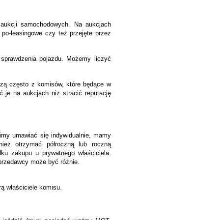
 aukcji samochodowych. Na aukcjach
po-leasingowe czy też przejęte przez
 sprawdzenia pojazdu. Możemy liczyć
zą często z komisów, które będące w
je na aukcjach niż stracić reputację
imy umawiać się indywidualnie, mamy
eż otrzymać półroczną lub roczną
ku zakupu u prywatnego właściciela.
sprzedawcy może być różnie.
rą właściciele komisu.