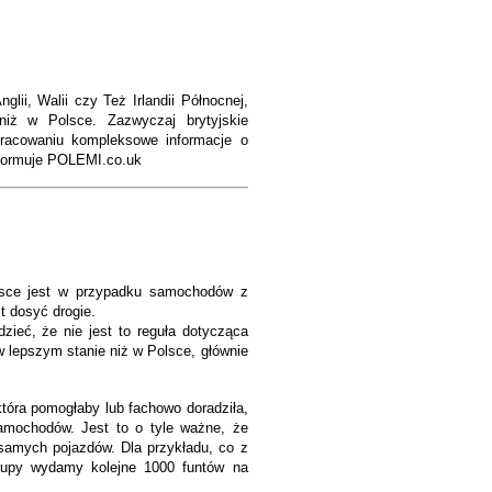
lii, Walii czy Też Irlandii Północnej,
iż w Polsce. Zazwyczaj brytyjskie
racowaniu kompleksowe informacje o
formuje POLEMI.co.uk
lsce jest w przypadku samochodów z
st dosyć drogie.
zieć, że nie jest to reguła dotycząca
w lepszym stanie niż w Polsce, głównie
tóra pomogłaby lub fachowo doradziła,
amochodów. Jest to o tyle ważne, że
samych pojazdów. Dla przykładu, co z
kupy wydamy kolejne 1000 funtów na