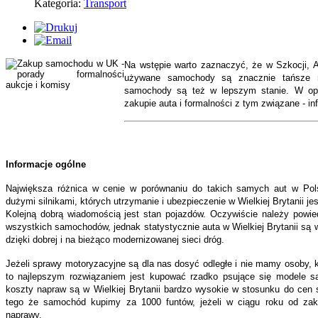
Kategoria:
Transport
Na wstępie warto zaznaczyć, że w Szkocji, Ang
używane samochody są znacznie tańsze n
samochody są też w lepszym stanie. W op
zakupie auta i formalności z tym związane
-
in
Informacje ogólne
Największa różnica w cenie w porównaniu do takich samych aut w Po
dużymi silnikami, których utrzymanie i ubezpieczenie w Wielkiej Brytanii je
Kolejną dobrą wiadomością jest stan pojazdów. Oczywiście należy powied
wszystkich samochodów, jednak statystycznie auta w Wielkiej Brytanii są 
dzięki dobrej i na bieżąco modernizowanej sieci dróg.
Jeżeli sprawy motoryzacyjne są dla nas dosyć odległe i nie mamy osoby, k
to najlepszym rozwiązaniem jest kupować rzadko psujące się modele s
koszty napraw są w Wielkiej Brytanii bardzo wysokie w stosunku do cen 
tego że samochód kupimy za 1000 funtów, jeżeli w ciągu roku od za
naprawy.