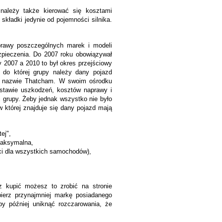
ależy także kierować się kosztami
składki jedynie od pojemności silnika.
prawy poszczególnych marek i modeli
pieczenia. Do 2007 roku obowiązywał
 2007 a 2010 to był okres przejściowy
 do której grupy należy dany pojazd
 o nazwie Thatcham. W swoim ośrodku
stawie uszkodzeń, kosztów naprawy i
 grupy. Żeby jednak wszystko nie było
 której znajduje się dany pojazd mają
ej",
maksymalna,
ci dla wszystkich samochodów),
z kupić możesz to zrobić na stronie
ierz przynajmniej markę posiadanego
y później uniknąć rozczarowania, że