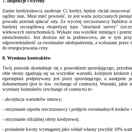
7. Inspekcje i wyceny
Zanim kredytodawca zaoferuje Ci kredyt, będzie chciał oszacować 
ogólny stan. Musi mieć pewność, że jest warta pożyczanych pienię
powodu przestał spłacać raty. Za wycenę rzeczoznawcy będziesz m
bardziej szczegółową ekspertyzę typu "structural survey'' (sz
wiekowych nieruchomości). Wykaże ona wszelkie istniejące i poten
nieruchomości. Jest droższa niż ta podstawowa, ale w tym prz
odpowiedzialność za ewentualne niedopatrzenia, a wykazane przez
do renegocjowania ceny.
8. Wymiana kontraktów
Twój prawnik skontaktuje się z prawnikiem sprzedającego, przedstaw
obie strony zgadzają się na wszystkie warunki, kolejnym krokiem j
egzemplarz podpisywany jest przez sprzedającego, a następnie p
dokumentami (jest to tzw. exchange of contracts). Warunki, jakie
wymiany kontraktów (exchange of contracts) to:
- akceptacja warunków umowy;
- otrzymanie raportu rzeczoznawcy i podjęcie ewentualnych kroków w
- otrzymanie oficjalnej oferty kredytowej;
- posiadanie kwoty wymaganej jako wkład własny (zwykle 10% warto