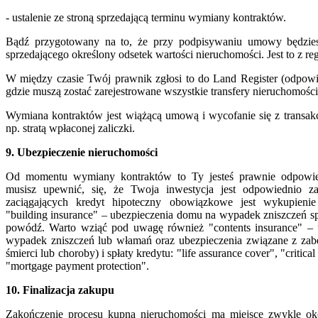
- ustalenie ze stroną sprzedającą terminu wymiany kontraktów.
Bądź przygotowany na to, że przy podpisywaniu umowy będzie
sprzedającego określony odsetek wartości nieruchomości. Jest to z r
W między czasie Twój prawnik zgłosi to do Land Register (odpowie
gdzie muszą zostać zarejestrowane wszystkie transfery nieruchomości
Wymiana kontraktów jest wiążącą umową i wycofanie się z transak
np. stratą wpłaconej zaliczki.
9. Ubezpieczenie nieruchomości
Od momentu wymiany kontraktów to Ty jesteś prawnie odpowied
musisz upewnić, się, że Twoja inwestycja jest odpowiednio 
zaciągających kredyt hipoteczny obowiązkowe jest wykupienie
"building insurance" – ubezpieczenia domu na wypadek zniszczeń 
powódź. Warto wziąć pod uwagę również "contents insurance" – 
wypadek zniszczeń lub włamań oraz ubezpieczenia związane z zab
śmierci lub choroby) i spłaty kredytu: "life assurance cover", "critical
"mortgage payment protection".
10. Finalizacja zakupu
Zakończenie procesu kupna nieruchomości ma miejsce zwykle ok