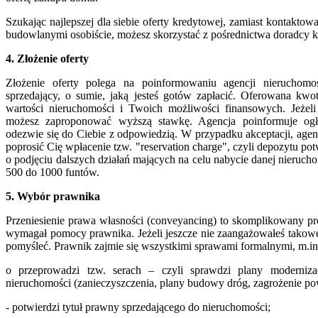
Szukając najlepszej dla siebie oferty kredytowej, zamiast kontakto
budowlanymi osobiście, możesz skorzystać z pośrednictwa doradcy 
4. Złożenie oferty
Złożenie oferty polega na poinformowaniu agencji nieruchomoś
sprzedający, o sumie, jaką jesteś gotów zapłacić. Oferowana kw
wartości nieruchomości i Twoich możliwości finansowych. Jeżeli
możesz zaproponować wyższą stawkę. Agencja poinformuje ogł
odezwie się do Ciebie z odpowiedzią. W przypadku akceptacji, agen
poprosić Cię wpłacenie tzw. "reservation charge", czyli depozytu po
o podjęciu dalszych działań mających na celu nabycie danej nieru
500 do 1000 funtów.
5. Wybór prawnika
Przeniesienie prawa własności (conveyancing) to skomplikowany pr
wymagał pomocy prawnika. Jeżeli jeszcze nie zaangażowałeś takowe
pomyśleć. Prawnik zajmie się wszystkimi sprawami formalnymi, m.in
o przeprowadzi tzw. serach – czyli sprawdzi plany moderniza
nieruchomości (zanieczyszczenia, plany budowy dróg, zagrożenie po
- potwierdzi tytuł prawny sprzedającego do nieruchomości;