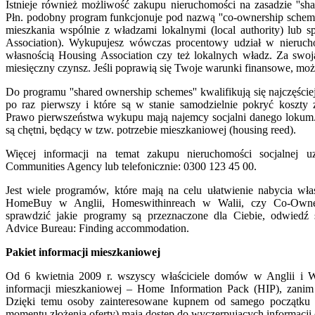
Istnieje również możliwość zakupu nieruchomości na zasadzie ''sha
Płn. podobny program funkcjonuje pod nazwą ''co-ownership scheme
mieszkania wspólnie z władzami lokalnymi (local authority) lub s
Association). Wykupujesz wówczas procentowy udział w nieruchom
własnością Housing Association czy też lokalnych władz. Za swoją
miesięczny czynsz. Jeśli poprawią się Twoje warunki finansowe, moż
Do programu ''shared ownership schemes'' kwalifikują się najczęści
po raz pierwszy i które są w stanie samodzielnie pokryć koszty 
Prawo pierwszeństwa wykupu mają najemcy socjalni danego lokum.
są chętni, będący w tzw. potrzebie mieszkaniowej (housing reed).
Więcej informacji na temat zakupu nieruchomości socjalnej 
Communities Agency lub telefonicznie: 0300 123 45 00.
Jest wiele programów, które mają na celu ułatwienie nabycia wł
HomeBuy w Anglii, Homeswithinreach w Walii, czy Co-Owner
sprawdzić jakie programy są przeznaczone dla Ciebie, odwiedź 
Advice Bureau: Finding accommodation.
Pakiet informacji mieszkaniowej
Od 6 kwietnia 2009 r. wszyscy właściciele domów w Anglii i W
informacji mieszkaniowej – Home Information Pack (HIP), zani
Dzięki temu osoby zainteresowane kupnem od samego początku (
momentu złożenia oferty) mają dostęp do wyczerpujących informacji