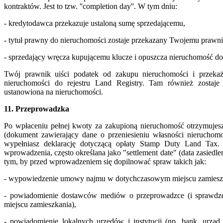
kontraktów. Jest to tzw. ''completion day''. W tym dniu:
- kredytodawca przekazuje ustaloną sumę sprzedającemu,
- tytuł prawny do nieruchomości zostaje przekazany Twojemu prawn
- sprzedający wręcza kupującemu klucze i opuszcza nieruchomość do
Twój prawnik uiści podatek od zakupu nieruchomości i przekaż
nieruchomości do rejestru Land Registry. Tam również zostaje
ustanowiona na nieruchomości.
11. Przeprowadzka
Po wpłaceniu pełnej kwoty za zakupioną nieruchomość otrzymujesz
(dokument zawierający dane o przeniesieniu własności nieruchom
wypełniasz deklarację dotyczącą opłaty Stamp Duty Land Tax. 
wprowadzenia, często określana jako "settlement date" (data zasiedlen
tym, by przed wprowadzeniem się dopilnować spraw takich jak:
- wypowiedzenie umowy najmu w dotychczasowym miejscu zamiesz
- powiadomienie dostawców mediów o przeprowadzce (i sprawdz
miejscu zamieszkania),
- powiadomienie lokalnych urzędów i instytucji (np. bank, urząd