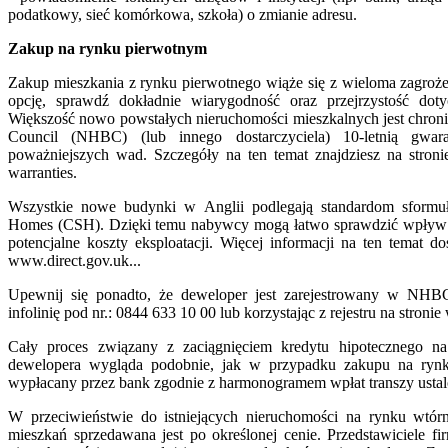
podatkowy, sieć komórkowa, szkoła) o zmianie adresu.
Zakup na rynku pierwotnym
Zakup mieszkania z rynku pierwotnego wiąże się z wieloma zagroże
opcję, sprawdź dokładnie wiarygodność oraz przejrzystość dot
Większość nowo powstałych nieruchomości mieszkalnych jest chroni
Council (NHBC) (lub innego dostarczyciela) 10-letnią gwa
poważniejszych wad. Szczegóły na ten temat znajdziesz na str
warranties.
Wszystkie nowe budynki w Anglii podlegają standardom sform
Homes (CSH). Dzięki temu nabywcy mogą łatwo sprawdzić wpływ 
potencjalne koszty eksploatacji. Więcej informacji na ten temat d
www.direct.gov.uk...
Upewnij się ponadto, że deweloper jest zarejestrowany w NHB
infolinię pod nr.: 0844 633 10 00 lub korzystając z rejestru na stroni
Cały proces związany z zaciągnięciem kredytu hipotecznego 
dewelopera wygląda podobnie, jak w przypadku zakupu na rynk
wypłacany przez bank zgodnie z harmonogramem wpłat transzy ust
W przeciwieństwie do istniejących nieruchomości na rynku wt
mieszkań sprzedawana jest po określonej cenie. Przedstawiciele f