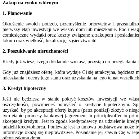
Zakup na rynku wtórnym
1. Planowanie
Określenie swoich potrzeb, przemyślenie priorytetów i przeanali
pierwszy etap inwestycji we własny dom lub mieszkanie. Pod uwag
comiesięczne wydatki oraz koszty związane z zakupem i posiadanie
lokum oraz wielkość, lokalizację, sąsiedztwo itd.
2. Poszukiwanie nieruchomości
Kiedy już wiesz, czego dokładnie szukasz, przystąp do przeglądania 
Gdy już znajdziesz ofertę, która wydaje Ci się atrakcyjna, będziesz
mieszkania i oceny jego stanu oraz uzyskania na jego temat wszelkich 
3. Kredyt hipoteczny
Jeśli nie będziesz w stanie pokryć kosztów inwestycji we wła
oszczędności, powinieneś pomyśleć o kredycie hipotecznym. S
uzyskać, by po akceptacji oferty kupna (patrz poniżej) złożyć o nie
tym etapie promesy bankowej (agreement in principle/offer in princ
akceptacji kredytu. Jest to zgoda kredytodawcy na udzielenie kredy
udzielił kredytobiorca. Ponieważ jest to umowa podstawowa może by
informacje okażą się nieprawdziwe. Posiadanie jej stawia Cię w leps
ofertę zakupu domu.