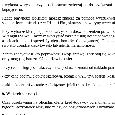
- wykona wszystkie czynności prawne zmierzające do przekazania 
kupującemu.
Radcę prawnego (solicitor) możesz znaleźć za pomocą wyszukiwar
solictor. Jeżeli mieszkasz w Irlandii Płn., skorzystaj z witryny www.ni
Przy wyborze kieruj się przede wszystkim doświadczeniem prawnik
W Anglii i w Walii możesz skorzystać także z usług licencjonowan
aspektach kupna i sprzedaży nieruchomości (conveyancer). O pom
swojego doradcę kredytowego lub agenta nieruchomości.
Zanim zdecydujesz kto poprowadzi Twoją sprawę, zorientuj się w k
ceny mogą się bardzo różnić.
Dowiedz się:
- czy cena usługi jest stała, czy może jest uzależniona od nakładu prac
- czy cena obejmuje opłatę skarbową, podatek VAT, tzw. search, koszt
- jakimi kosztami zostaniesz obciążony, jeżeli transakcja kupna nieru
6. Wniosek o kredyt
Czas oczekiwania na oficjalną ofertę kredytodawcy od momentu z
tygodni, aczkolwiek wszystko zależy od pożyczkodawcy. Otrzymaną 