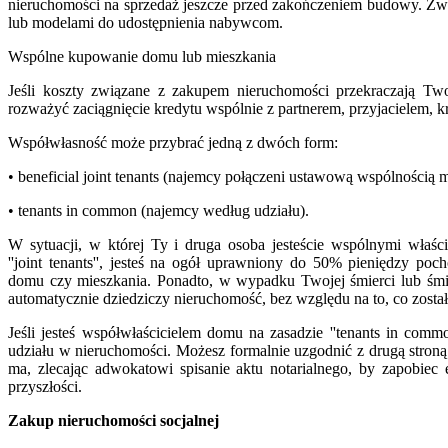
nieruchomości na sprzedaż jeszcze przed zakończeniem budowy. Zw
lub modelami do udostępnienia nabywcom.
Wspólne kupowanie domu lub mieszkania
Jeśli koszty związane z zakupem nieruchomości przekraczają Tw
rozważyć zaciągnięcie kredytu wspólnie z partnerem, przyjacielem, 
Współwłasność może przybrać jedną z dwóch form:
• beneficial joint tenants (najemcy połączeni ustawową wspólnością 
• tenants in common (najemcy według udziału).
W sytuacji, w której Ty i druga osoba jesteście wspólnymi właści
''joint tenants'', jesteś na ogół uprawniony do 50% pieniędzy po
domu czy mieszkania. Ponadto, w wypadku Twojej śmierci lub śmier
automatycznie dziedziczy nieruchomość, bez względu na to, co został
Jeśli jesteś współwłaścicielem domu na zasadzie ''tenants in com
udziału w nieruchomości. Możesz formalnie uzgodnić z drugą stroną 
ma, zlecając adwokatowi spisanie aktu notarialnego, by zapobie
przyszłości.
Zakup nieruchomości socjalnej