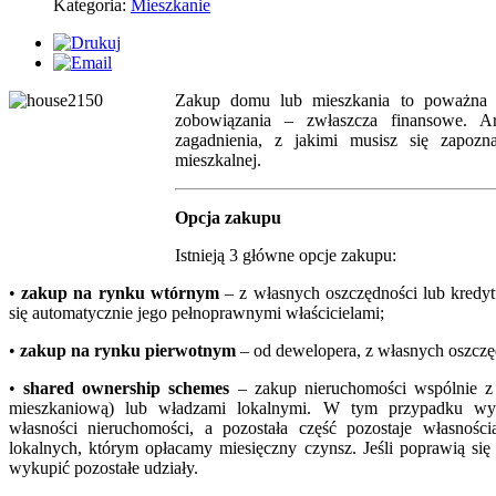
Kategoria:
Mieszkanie
Zakup domu lub mieszkania to poważna d
zobowiązania – zwłaszcza finansowe. Ar
zagadnienia, z jakimi musisz się zapozn
mieszkalnej.
Opcja zakupu
Istnieją 3 główne opcje zakupu:
•
zakup na rynku wtórnym
– z własnych oszczędności lub kredy
się automatycznie jego pełnoprawnymi właścicielami;
•
zakup na rynku pierwotnym
– od dewelopera, z własnych oszczę
•
shared ownership schemes
– zakup nieruchomości wspólnie z H
mieszkaniową) lub władzami lokalnymi. W tym przypadku wy
własności nieruchomości, a pozostała część pozostaje własnośc
lokalnych, którym opłacamy miesięczny czynsz. Jeśli poprawią s
wykupić pozostałe udziały.