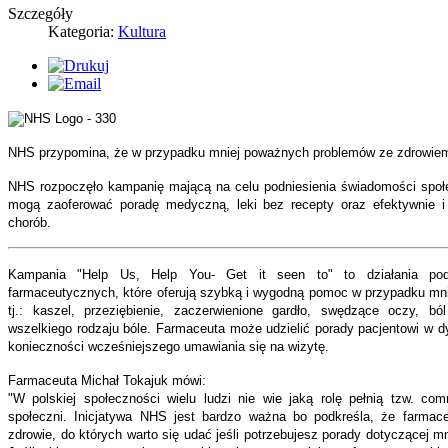
Szczegóły
Kategoria:
Kultura
NHS przypomina, że w przypadku mniej poważnych problemów ze zdrowiem
NHS rozpoczęło kampanię mającą na celu podniesienia świadomości społe
mogą zaoferować poradę medyczną, leki bez recepty oraz efektywnie i
chorób.
Kampania "Help Us, Help You- Get it seen to" to działania podk
farmaceutycznych, które oferują szybką i wygodną pomoc w przypadku m
tj.: kaszel, przeziębienie, zaczerwienione gardło, swędzące oczy, b
wszelkiego rodzaju bóle. Farmaceuta może udzielić porady pacjentowi w 
konieczności wcześniejszego umawiania się na wizytę.
Farmaceuta Michał Tokajuk mówi:
"W polskiej społeczności wielu ludzi nie wie jaką rolę pełnią tzw. com
społeczni. Inicjatywa NHS jest bardzo ważna bo podkreśla, że farmac
zdrowie, do których warto się udać jeśli potrzebujesz porady dotyczącej 