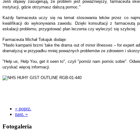
Jeśli objawy zasugerują, że problem jest poważniejszy, farmaceuta skie
instytucji, gdzie otrzymasz dalszą pomoc."
Każdy farmaceuta uczy się na temat stosowania leków przez co najmn
kwalifikacji do wykonywania zawodu. Dzięki konsultacji z farmaceutą 
eskalacji problemu, przygotować plan leczenia czy wyleczyć się szybciej.
Farmaceuta Michał Tokajuk dodaje:
"Hasło kampanii brzmi 'take the drama out of minor illnesses – for expert ad
dramatyzuj w przypadku mniej poważnych problemów ze zdrowiem i skorzys
"Help us, Help You, get it seen to", czyli "pomóż nam pomóc sobie". Odwi
uzyskać więcej informacji.
« poprz.
nast. »
Fotogaleria