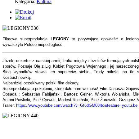
Kategoria:
Kultura
Filmowa superprodukcja
LEGIONY
to porywająca opowieść o legionow
wywalczyło Polsce niepodległość.
Józek, dezerter z carskiej armii, trafia między strzelców formujących pols
sporów. Poznaje Olę z Ligi Kobiet Pogotowia Wojennego i jej narzeczoneg
Bieg wypadków stawia ich naprzeciw siebie. Trudy miłości na tle s
Kostiuchnówką.
Najbardziej oczekiwany polski film dekady.
Superprodukcja o pokoleniu, które dało nam wolność! Film Dariusza Gajews
Obsada : Sebastian Fabijański, Bartosz Gelner, Wiktoria Wolańska, Mi
Antoni Pawlicki, Piotr Cyrwus, Modest Ruciński, Piotr Żurawski, Grzegorz Ma
Trailer:
https://www.youtube.com/watch?v=Gf6dGM08Itc&feature=youtu.be