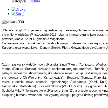
Kategoria:
Kultura
„Planeta Singli 2" to jeden z najbardziej wyczekiwanych filmów tego roku 
się miliony widzów. W listopadzie 2018 roku na kinowe ekrany jako para, kt
powrócą Maciej Stuhr i Agnieszka Więdłocha.
Na ekranie nie zabraknie też wybuchowego małżeństwa granego prze
Karolaka oraz wspaniałych Danuty Stenki, Piotra Głowackiego czy
Joanny J
Czym zaskoczy widzów nowa „Planeta Singli"? Ania (Agnieszka Więdłocha
mama (Danuta Stenka) przejdzie spektakularną metamorfozę. Tomek (M
pełnym sarkazmu showmanem, dla którego miłość wciąż jest nowym doś
się również u Oli (Weronika Książkiewicz) i Bogdana (Tomasz Karolak).
także zupełnie nowe postaci: tajemniczego Aleksandra (Kamil Kula),
Kuczyńska, Maffashion) i rockandrollowca (Witold Paszt). Czy głównemu bo
(Izabella Miko)? To wszystko w „Planecie Singli 2", a o wiele więcej w kina
eksplozję humoru, wzruszeń, pozytywnej energii i potężną dawkę przedświą