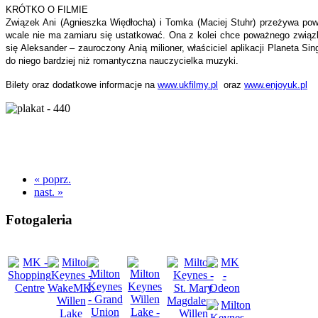
KRÓTKO O FILMIE
Związek Ani (Agnieszka Więdłocha) i Tomka (Maciej Stuhr) przeżywa po
wcale nie ma zamiaru się ustatkować. Ona z kolei chce poważnego
związ
się Aleksander – zauroczony Anią milioner, właściciel aplikacji Planeta Sing
do niego bardziej niż
romantyczna nauczycielka muzyki.
Bilety oraz dodatkowe informacje na
www.ukfilmy.pl
oraz
www.enjoyuk.pl
« poprz.
nast. »
Fotogaleria