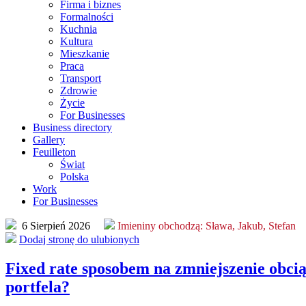
Firma i biznes
Formalności
Kuchnia
Kultura
Mieszkanie
Praca
Transport
Zdrowie
Życie
For Businesses
Business directory
Gallery
Feuilleton
Świat
Polska
Work
For Businesses
6 Sierpień 2026
Imieniny obchodzą:
Sława, Jakub, Stefan
Dodaj stronę do ulubionych
Fixed rate sposobem na zmniejszenie obci
portfela?