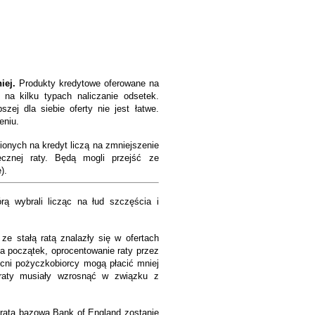
niej.
Produkty kredytowe oferowane na
ę na kilku typach naliczanie odsetek.
szej dla siebie oferty nie jest łatwe.
eniu.
ionych na kredyt liczą na zmniejszenie
ęcznej raty. Będą mogli przejść ze
).
rą wybrali licząc na łud szczęścia i
ze stałą ratą znalazły się w ofertach
 początek, oprocentowanie raty przez
ecni pożyczkobiorcy mogą płacić mniej
 raty musiały wzrosnąć w związku z
ż rata bazowa Bank of England zostanie