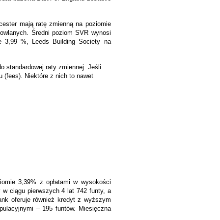
ucester mają ratę zmienną na poziomie
dowlanych. Średni poziom SVR wynosi
e 3,99 %, Leeds Building Society na
do standardowej raty zmiennej. Jeśli
 (fees). Niektóre z nich to nawet
oziomie 3,39% z opłatami w wysokości
 w ciągu pierwszych 4 lat 742 funty, a
ank oferuje również kredyt z wyższym
pulacyjnymi – 195 funtów. Miesięczna