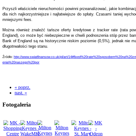
Przyszli właściciele nieruchomości powinni przeanalizować, jakie kombinac
dla nich najkorzystniejsze i najłatwiejsze do spłaty. Czasami taniej wych
mniejszymi fees.
Można również znaleźć tańsze oferty kredytowe z tracker rate (rata p
England), co może być niebezpieczne w chwili podnoszenia stóp przez ban
Bank of England są na historycznie niskim poziomie (0,5%), jednak nie ma
długotrwałości tego stanu.
Źródło:
http://www.swiatfinansow.co.uk/pl/art/14#fixed%20rate%20sposobem%20na%20z
enia%20naszego%20por
« poprz.
nast. »
Fotogaleria