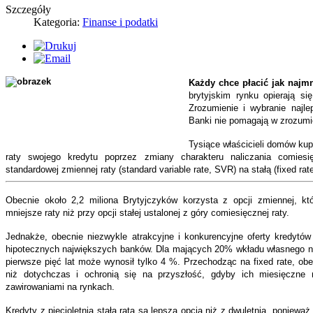
Szczegóły
Kategoria:
Finanse i podatki
Każdy chce płacić jak najm
brytyjskim rynku opierają si
Zrozumienie i wybranie najlep
Banki nie pomagają w zrozumi
Tysiące właścicieli domów kup
raty swojego kredytu poprzez zmiany charakteru naliczania comiesi
standardowej zmiennej raty (standard variable rate, SVR) na stałą (fixed rate
Obecnie około 2,2 miliona Brytyjczyków korzysta z opcji zmiennej, któ
mniejsze raty niż przy opcji stałej ustalonej z góry comiesięcznej raty.
Jednakże, obecnie niezwykle atrakcyjne i konkurencyjne oferty kredytów 
hipotecznych największych banków. Dla mających 20% wkładu własnego na
pierwsze pięć lat może wynosił tylko 4 %. Przechodząc na fixed rate, ob
niż dotychczas i ochronią się na przyszłość, gdyby ich miesięczne
zawirowaniami na rynkach.
Kredyty z pięcioletnią stałą ratą są lepszą opcją niż z dwuletnią, poniewa