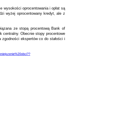
je wysokości oprocentowania i opłat są
odzi wyżej oprocentowany kredyt, ale z
owiązana ze stopą procentową Bank of
k centralny. Obecnie stopy procentowe
 zgodności ekspertów co do stałości i
mniejszenie%20obci??