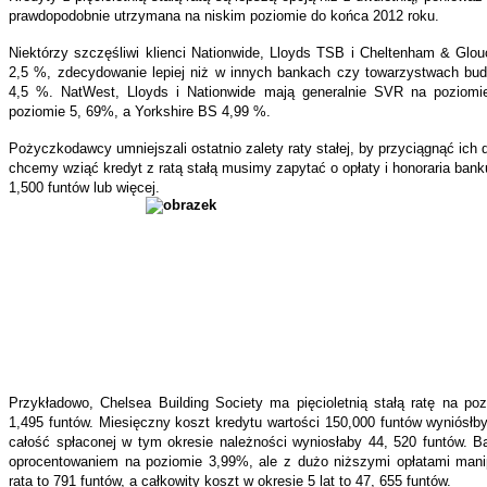
prawdopodobnie utrzymana na niskim poziomie do końca 2012 roku.
Niektórzy szczęśliwi klienci Nationwide, Lloyds TSB i Cheltenham & Glo
2,5 %, zdecydowanie lepiej niż w innych bankach czy towarzystwach bu
4,5 %. NatWest, Lloyds i Nationwide mają generalnie SVR na poziomi
poziomie 5, 69%, a Yorkshire BS 4,99 %.
Pożyczkodawcy umniejszali ostatnio zalety raty stałej, by przyciągnąć ich 
chcemy wziąć kredyt z ratą stałą musimy zapytać o opłaty i honoraria banku
1,500 funtów lub więcej.
Przykładowo, Chelsea Building Society ma pięcioletnią stałą ratę na p
1,495 funtów. Miesięczny koszt kredytu wartości 150,000 funtów wyniósłby
całość spłaconej w tym okresie należności wyniosłaby 44, 520 funtów. B
oprocentowaniem na poziomie 3,99%, ale z dużo niższymi opłatami mani
rata to 791 funtów, a całkowity koszt w okresie 5 lat to 47, 655 funtów.