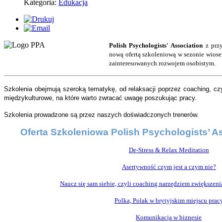
Kategoria:
Edukacja
Polish Psychologists' Association
z przy
nową ofertą szkoleniową w sezonie wiose
zainteresowanych rozwojem osobistym.
Szkolenia obejmują szeroką tematykę, od relaksacji poprzez coaching, c
międzykulturowe, na które warto zwracać uwagę poszukując pracy.
Szkolenia prowadzone są przez naszych doświadczonych trenerów.
Oferta Szkoleniowa Polish Psychologists’ A
De-Stress & Relax Meditation
Asertywność czym jest a czym nie?
Naucz się sam siebie, czyli coaching narzędziem zwiększen
Polka, Polak w brytyjskim miejscu prac
Komunikacja w biznesie