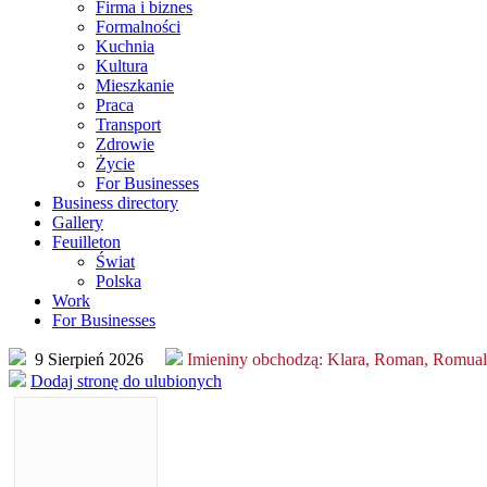
Firma i biznes
Formalności
Kuchnia
Kultura
Mieszkanie
Praca
Transport
Zdrowie
Życie
For Businesses
Business directory
Gallery
Feuilleton
Świat
Polska
Work
For Businesses
9 Sierpień 2026
Imieniny obchodzą:
Klara, Roman, Romua
Dodaj stronę do ulubionych