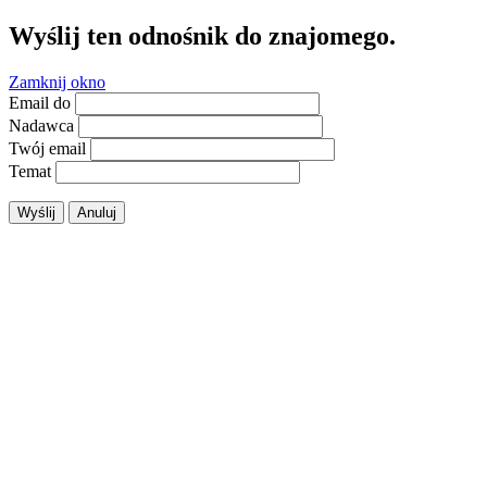
Wyślij ten odnośnik do znajomego.
Zamknij okno
Email do
Nadawca
Twój email
Temat
Wyślij
Anuluj