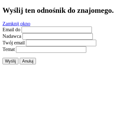
Wyślij ten odnośnik do znajomego.
Zamknij okno
Email do
Nadawca
Twój email
Temat
Wyślij
Anuluj