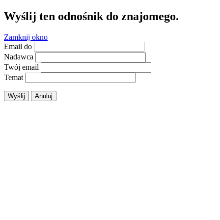
Wyślij ten odnośnik do znajomego.
Zamknij okno
Email do
Nadawca
Twój email
Temat
Wyślij
Anuluj