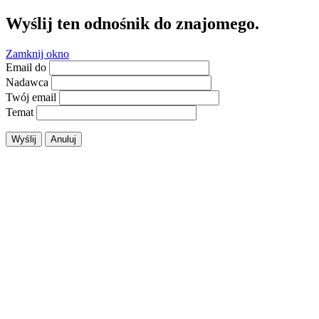
Wyślij ten odnośnik do znajomego.
Zamknij okno
Email do
Nadawca
Twój email
Temat
Wyślij
Anuluj