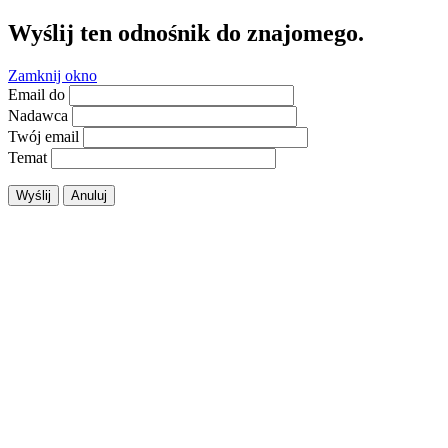
Wyślij ten odnośnik do znajomego.
Zamknij okno
Email do
Nadawca
Twój email
Temat
Wyślij
Anuluj