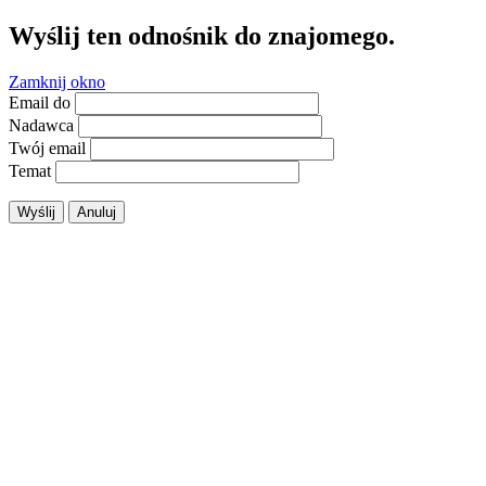
Wyślij ten odnośnik do znajomego.
Zamknij okno
Email do
Nadawca
Twój email
Temat
Wyślij
Anuluj