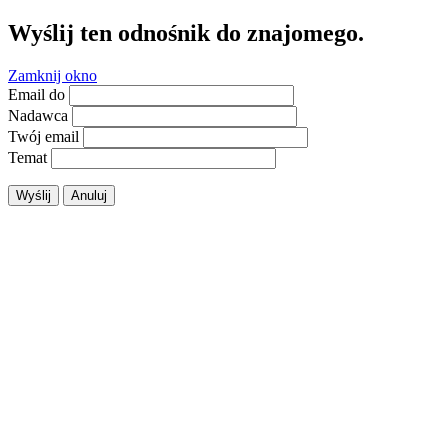
Wyślij ten odnośnik do znajomego.
Zamknij okno
Email do
Nadawca
Twój email
Temat
Wyślij
Anuluj