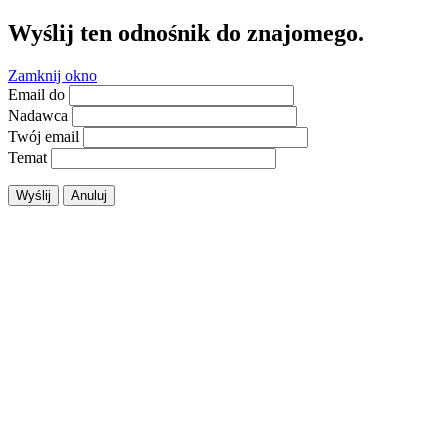
Wyślij ten odnośnik do znajomego.
Zamknij okno
Email do
Nadawca
Twój email
Temat
Wyślij
Anuluj