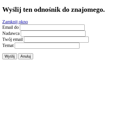
Wyślij ten odnośnik do znajomego.
Zamknij okno
Email do
Nadawca
Twój email
Temat
Wyślij
Anuluj