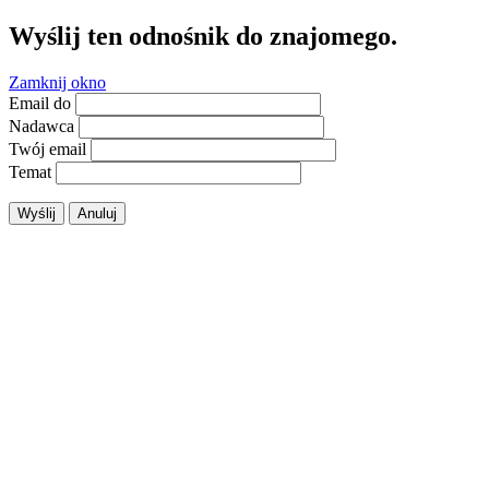
Wyślij ten odnośnik do znajomego.
Zamknij okno
Email do
Nadawca
Twój email
Temat
Wyślij
Anuluj