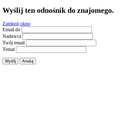
Wyślij ten odnośnik do znajomego.
Zamknij okno
Email do
Nadawca
Twój email
Temat
Wyślij
Anuluj