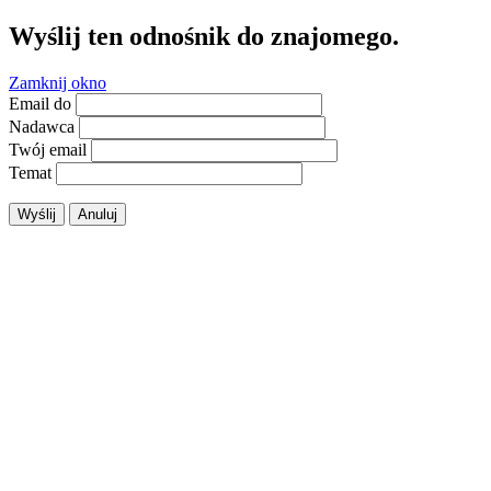
Wyślij ten odnośnik do znajomego.
Zamknij okno
Email do
Nadawca
Twój email
Temat
Wyślij
Anuluj