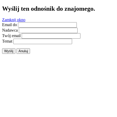
Wyślij ten odnośnik do znajomego.
Zamknij okno
Email do
Nadawca
Twój email
Temat
Wyślij
Anuluj